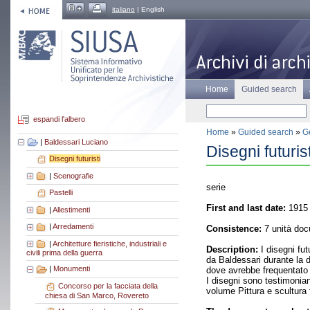
italiano
| English
Home
Guided search
espandi l'albero
Home
»
Guided search
»
Ge
|
Baldessari Luciano
Disegni futurist
Disegni futuristi
|
Scenografie
serie
Pastelli
First and last date:
1915
|
Allestimenti
|
Arredamenti
Consistence:
7 unità doc
|
Architetture fieristiche, industriali e
Description:
I disegni fut
civili prima della guerra
da Baldessari durante la 
|
Monumenti
dove avrebbe frequentato l'
I disegni sono testimonian
Concorso per la facciata della
volume Pittura e scultura 
chiesa di San Marco, Rovereto