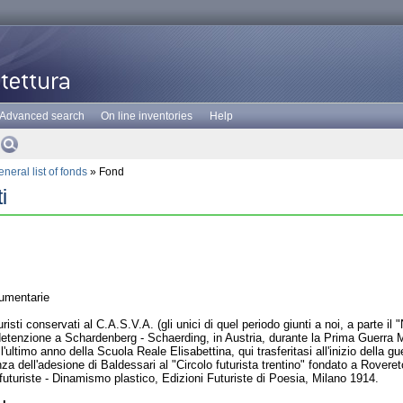
Advanced search
On line inventories
Help
neral list of fonds
» Fond
i
umentarie
uristi conservati al C.A.S.V.A. (gli unici di quel periodo giunti a noi, a parte
detenzione a Schardenberg - Schaerding, in Austria, durante la Prima Guerra 
ultimo anno della Scuola Reale Elisabettina, qui trasferitasi all'inizio della gu
za dell'adesione di Baldessari al "Circolo futurista trentino" fondato a Rover
futuriste - Dinamismo plastico, Edizioni Futuriste di Poesia, Milano 1914.