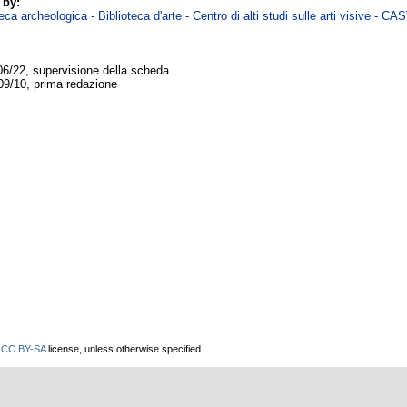
 by:
ca archeologica - Biblioteca d'arte - Centro di alti studi sulle arti visive - CA
06/22, supervisione della scheda
09/10, prima redazione
r
CC BY-SA
license, unless otherwise specified.