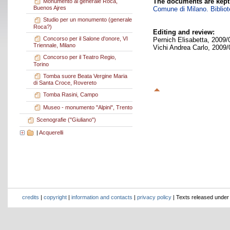
The documents are kept
Monumento al generale Roca,
Buenos Ajres
Comune di Milano. Bibliote
Studio per un monumento (generale
Roca?)
Editing and review:
Concorso per il Salone d'onore, VI
Pernich Elisabetta, 2009/
Triennale, Milano
Vichi Andrea Carlo, 2009/
Concorso per il Teatro Regio,
Torino
Tomba suore Beata Vergine Maria
di Santa Croce, Rovereto
Tomba Rasini, Campo
Museo - monumento "Alpini", Trento
Scenografie ("Giuliano")
|
Acquerelli
credits
|
copyright
|
information and contacts
|
privacy policy
| Texts released unde