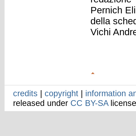
Pernich El
della sche
Vichi Andr
credits
|
copyright
|
information a
released under
CC BY-SA
license