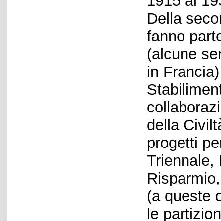
1915 al 19
Della seco
fanno part
(alcune seri
in Francia) 
Stabiliment
collaboraz
della Civil
progetti pe
Triennale,
Risparmio,
(a queste 
le partizio