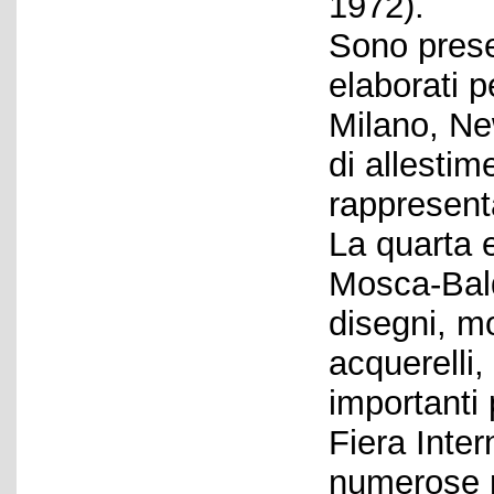
1972).
Sono presen
elaborati 
Milano, Ne
di allestim
rappresenta
La quarta e
Mosca-Bald
disegni, mo
acquerelli, 
importanti 
Fiera Inter
numerose p