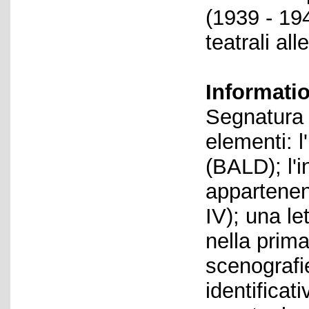
(1939 - 194
teatrali al
Informati
Segnatura 
elementi: l
(BALD); l'i
appartenenz
IV); una le
nella prima
scenografie
identificat