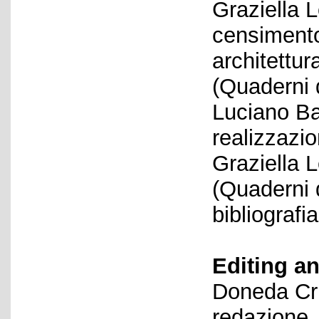
Graziella L
censimento 
architettu
(Quaderni d
Luciano Ba
realizzazio
Graziella 
(Quaderni 
bibliografia
Editing an
Doneda Cri
redazione