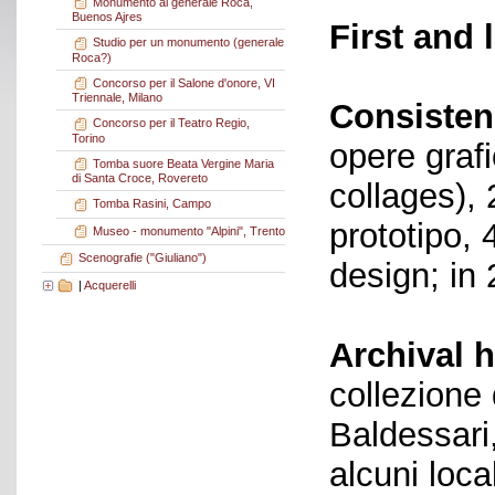
Monumento al generale Roca,
Buenos Ajres
First and 
Studio per un monumento (generale
Roca?)
Concorso per il Salone d'onore, VI
Triennale, Milano
Consisten
Concorso per il Teatro Regio,
Torino
opere grafi
Tomba suore Beata Vergine Maria
di Santa Croce, Rovereto
collages), 
Tomba Rasini, Campo
prototipo, 
Museo - monumento "Alpini", Trento
Scenografie ("Giuliano")
design; in 
|
Acquerelli
Archival h
collezione 
Baldessari
alcuni loca