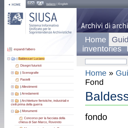
italiano
| English
Home
Guid
inventories
espandi l'albero
|
Baldessari Luciano
Disegni futuristi
Home
»
Gui
|
Scenografie
Fond
Pastelli
|
Allestimenti
Baldess
|
Arredamenti
|
Architetture fieristiche, industriali e
civili prima della guerra
|
Monumenti
fondo
Concorso per la facciata della
chiesa di San Marco, Rovereto