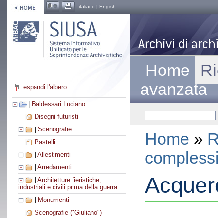
italiano |
English
Home
Ri
avanzata
espandi l'albero
|
Baldessari Luciano
Disegni futuristi
|
Scenografie
Home
»
R
Pastelli
compless
|
Allestimenti
|
Arredamenti
Acquere
|
Architetture fieristiche,
industriali e civili prima della guerra
|
Monumenti
Scenografie ("Giuliano")