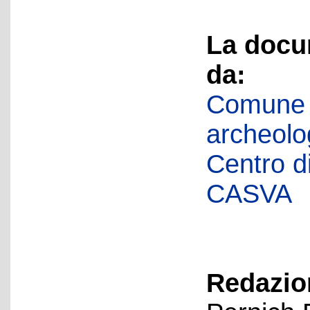
La docu
da:
Comune d
archeolog
Centro di 
CASVA
Redazion