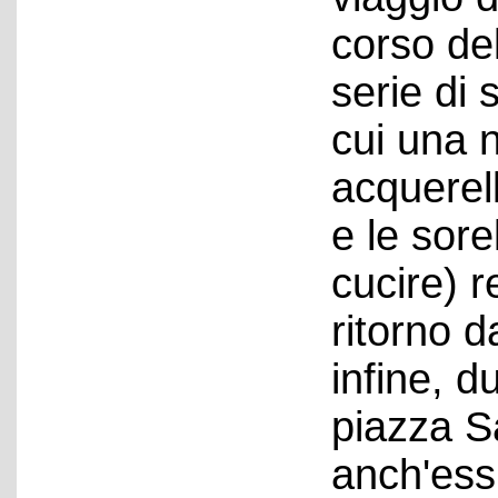
corso de
serie di 
cui una 
acquerell
e le sorel
cucire) r
ritorno d
infine, d
piazza S
anch'ess