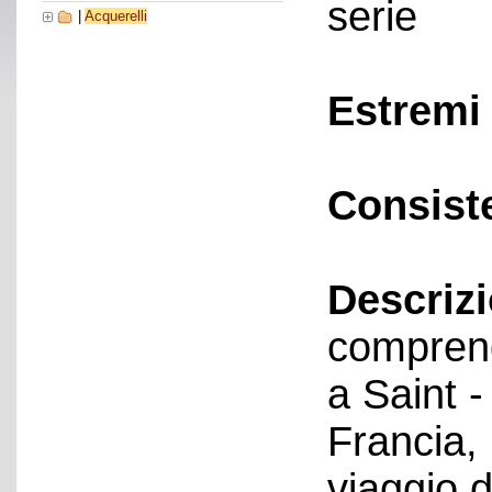
serie
|
Acquerelli
Estremi 
Consist
Descriz
comprend
a Saint -
Francia,
viaggio d