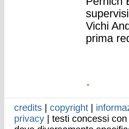
Pernich 
supervis
Vichi An
prima re
credits
|
copyright
|
informaz
privacy
| testi concessi con