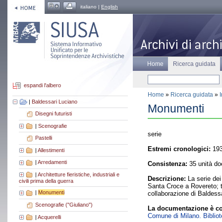
italiano |
English
Home
Ricerca guidata
espandi l'albero
Home
»
Ricerca guidata
»
|
Baldessari Luciano
Monumenti
Disegni futuristi
|
Scenografie
serie
Pastelli
Estremi cronologici:
193
|
Allestimenti
|
Arredamenti
Consistenza:
35 unità do
|
Architetture fieristiche, industriali e
Descrizione:
La serie dei 
civili prima della guerra
Santa Croce a Rovereto; t
|
Monumenti
collaborazione di Baldess
Scenografie ("Giuliano")
La documentazione è co
Comune di Milano. Bibliote
|
Acquerelli