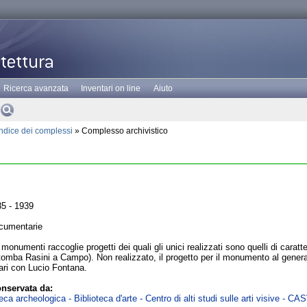
Ricerca avanzata
Inventari on line
Aiuto
Indice dei complessi
» Complesso archivistico
5 - 1939
cumentarie
monumenti raccoglie progetti dei quali gli unici realizzati sono quelli di carat
omba Rasini a Campo). Non realizzato, il progetto per il monumento al genera
ari con Lucio Fontana.
nservata da:
ca archeologica - Biblioteca d'arte - Centro di alti studi sulle arti visive - CA