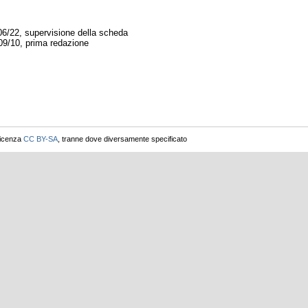
06/22, supervisione della scheda
09/10, prima redazione
licenza
CC BY-SA
, tranne dove diversamente specificato