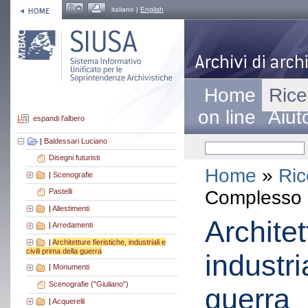
italiano |
English
Home
Rice
on line
Aiut
espandi l'albero
|
Baldessari Luciano
Disegni futuristi
Home
»
Ric
|
Scenografie
Complesso a
Pastelli
|
Allestimenti
Architet
|
Arredamenti
|
Architetture fieristiche, industriali e
civili prima della guerra
industri
|
Monumenti
Scenografie ("Giuliano")
guerra
|
Acquerelli