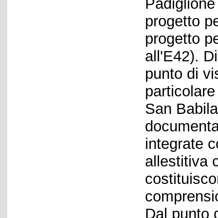
Padiglione
progetto p
progetto per
all'E42). 
punto di vi
particolare
San Babila 
documentar
integrate co
allestitiva
costituisc
comprension
Dal punto d