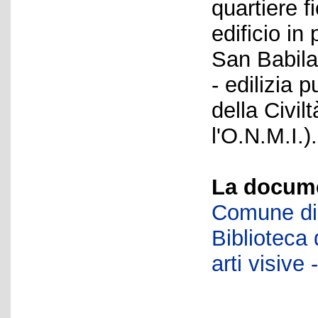
quartiere f
edificio in
San Babila
- edilizia 
della Civil
l'O.N.M.I.).
La docume
Comune di 
Biblioteca d
arti visiv