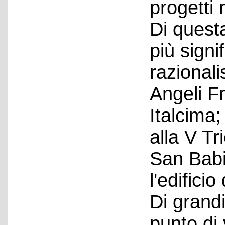
progetti 
Di quest
più signi
razionali
Angeli F
Italcima
alla V Tr
San Babi
l'edificio
Di grand
punto di 