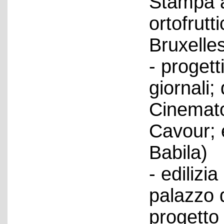
Stampa a
ortofrutti
Bruxelles
- progetti
giornali; 
Cinematog
Cavour; e
Babila)
- edilizi
palazzo d
progetto 