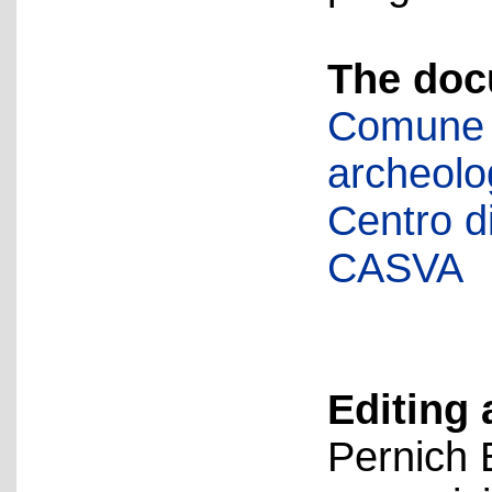
The doc
Comune d
archeolog
Centro di 
CASVA
Editing 
Pernich 