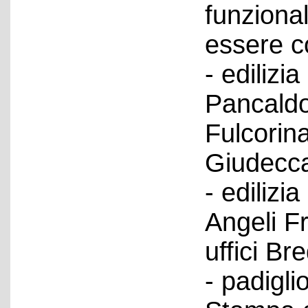
funzional
essere co
- edilizia
Pancaldo
Fulcorina
Giudecca;
- edilizi
Angeli Fr
uffici B
- padigli