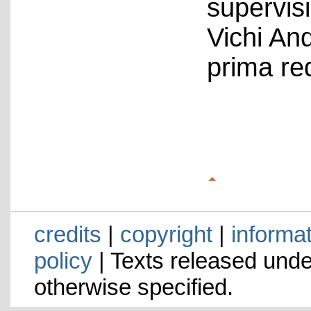
supervis
Vichi An
prima re
credits
|
copyright
|
informa
policy
| Texts released und
otherwise specified.