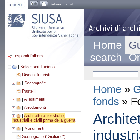
italiano
| English
Home
Gu
search
On
espandi l'albero
|
Baldessari Luciano
Disegni futuristi
|
Scenografie
Home
»
G
Pastelli
fonds
» F
|
Allestimenti
|
Arredamenti
Architet
|
Architetture fieristiche,
industriali e civili prima della guerra
|
Monumenti
industri
Scenografie ("Giuliano")