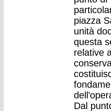
particola
piazza Sa
unità do
questa se
relative a
conservat
costitui
fondamen
dell'oper
Dal punto