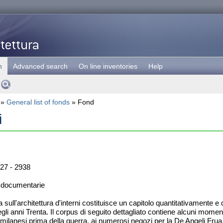
h
Advanced search
On line inventories
Help
»
General list of fonds
» Fond
i
27 - 2938
 documentarie
 sull'architettura d'interni costituisce un capitolo quantitativamente 
gli anni Trenta. Il corpus di seguito dettagliato contiene alcuni moment
ali milanesi prima della guerra, ai numerosi negozi per la De Angeli Fr