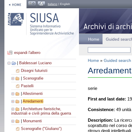
italiano
| English
Home
Guided searc
espandi l'albero
Home
»
Guided search
|
Baldessari Luciano
Arredament
Disegni futuristi
|
Scenografie
Pastelli
serie
|
Allestimenti
First and last date:
19
|
Arredamenti
|
Architetture fieristiche,
Consistence:
49 unità
industriali e civili prima della guerra
Description:
La ricerca
|
Monumenti
soprattutto nel corso de
Scenografie ("Giuliano")
ritrovo degli intellettu