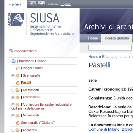
italiano |
English
Home
Ricerca guidata
espandi l'albero
Home
»
Ricerca guidata
»
|
Baldessari Luciano
Pastelli
Disegni futuristi
|
Scenografie
serie
Pastelli
Estremi cronologici:
192
|
Allestimenti
|
Arredamenti
Consistenza:
5 unità doc
|
Architetture fieristiche, industriali e
Descrizione:
La serie dei 
civili prima della guerra
Oskar Kokoschka) su Baldes
|
Monumenti
Baldessari fa ritorno per 
Scenografie ("Giuliano")
La documentazione è co
Comune di Milano. Bibliote
|
Acquerelli