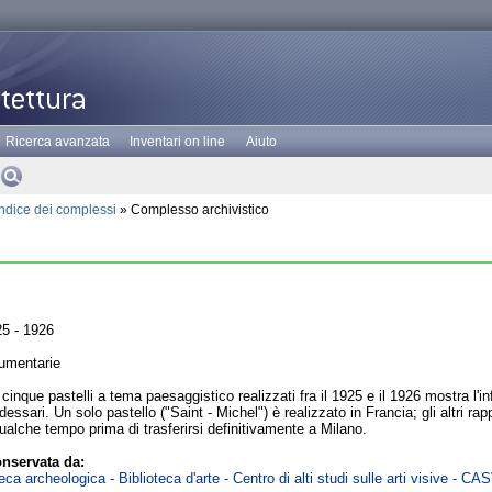
Ricerca avanzata
Inventari on line
Aiuto
Indice dei complessi
» Complesso archivistico
5 - 1926
umentarie
cinque pastelli a tema paesaggistico realizzati fra il 1925 e il 1926 mostra l'inf
sari. Un solo pastello ("Saint - Michel") è realizzato in Francia; gli altri rap
qualche tempo prima di trasferirsi definitivamente a Milano.
nservata da:
ca archeologica - Biblioteca d'arte - Centro di alti studi sulle arti visive - CA