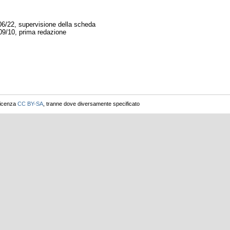
06/22, supervisione della scheda
09/10, prima redazione
licenza
CC BY-SA
, tranne dove diversamente specificato