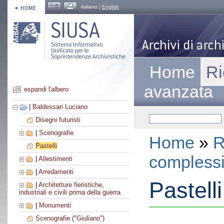
italiano |
English
Home
Ri
avanzata
espandi l'albero
|
Baldessari Luciano
Disegni futuristi
|
Scenografie
Home
»
R
Pastelli
compless
|
Allestimenti
|
Arredamenti
Pastelli
|
Architetture fieristiche,
industriali e civili prima della guerra
|
Monumenti
Scenografie ("Giuliano")