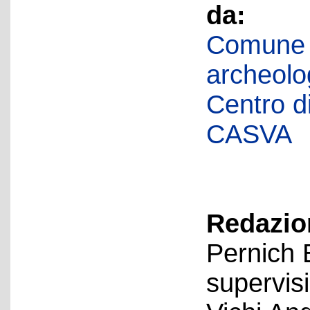
da:
Comune d
archeolog
Centro di 
CASVA
Redazion
Pernich 
supervis