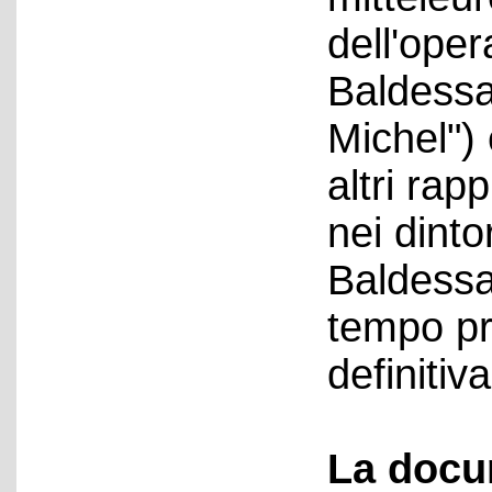
dell'ope
Baldessar
Michel") 
altri rap
nei dinto
Baldessar
tempo pri
definiti
La docu