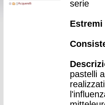
serie
|
Acquerelli
Estremi 
Consist
Descriz
pastelli
realizzat
l'influen
mitteleur