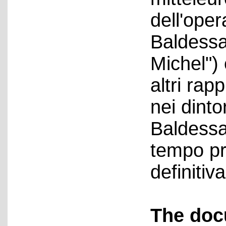
dell'ope
Baldessar
Michel") 
altri rap
nei dinto
Baldessar
tempo pri
definiti
The doc