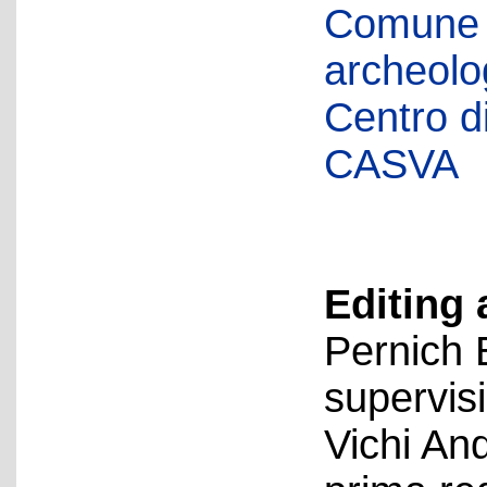
Comune d
archeolog
Centro di 
CASVA
Editing 
Pernich 
supervis
Vichi An