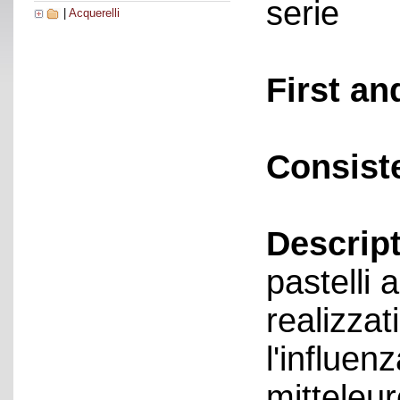
serie
|
Acquerelli
First an
Consist
Descript
pastelli
realizzat
l'influen
mitteleur