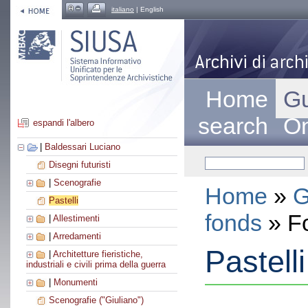
italiano
| English
Home
Gu
search
On
espandi l'albero
|
Baldessari Luciano
Disegni futuristi
|
Scenografie
Home
»
G
Pastelli
fonds
» F
|
Allestimenti
|
Arredamenti
Pastelli
|
Architetture fieristiche,
industriali e civili prima della guerra
|
Monumenti
Scenografie ("Giuliano")