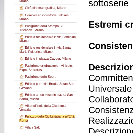
sottoserie
Milano
Città cinematografica, Milano
Complesso industriale Italcima,
Milano
Estremi c
Padiglione della Stampa, V
Triennale, Milano
Edificio residenziale in via Pancaldo,
Milano
Consisten
Edificio residenziale in via Santa
Maria Fulcorina, Milano
Edificio in piazza Cavour, Milano
Descrizio
Padiglione ortofrutticolo - vinicolo,
Expo, Bruxelles
Committen
Padiglione dello Sport
Edificio per uffici Breda, Sesto San
Universale
Giovanni
Edificio a uso misto in piazza San
Collaborato
Babila, Milano
Villa sull'isola della Giudecca,
Consistenz
Venezia
Palazzo della Civiltà italiana all'E42,
Realizzazi
Roma
Villa a Salò
Descrizione