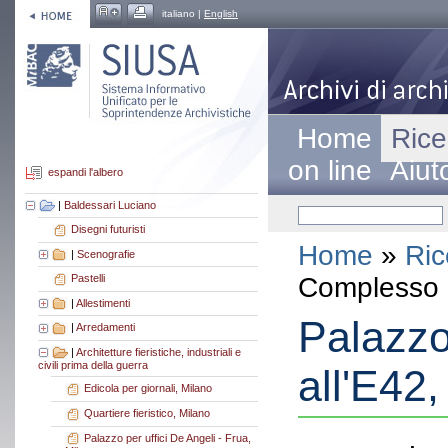
italiano |
English
Home
Rice
on line
Aiut
espandi l'albero
|
Baldessari Luciano
Disegni futuristi
Home
»
Ric
|
Scenografie
Complesso a
Pastelli
|
Allestimenti
Palazzo 
|
Arredamenti
|
Architetture fieristiche, industriali e
civili prima della guerra
all'E42
Edicola per giornali, Milano
Quartiere fieristico, Milano
Palazzo per uffici De Angeli - Frua,