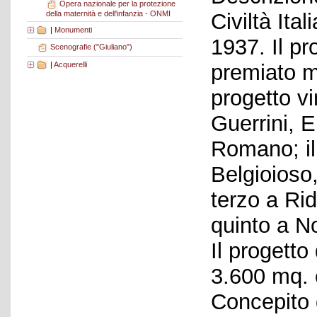
Opera nazionale per la protezione
della maternità e dell'infanzia - ONMI
Civiltà Ital
|
Monumenti
1937. Il pr
Scenografie ("Giuliano")
|
Acquerelli
premiato m
progetto vi
Guerrini, 
Romano; il
Belgioioso,
terzo a Rido
quinto a No
Il progetto
3.600 mq. 
Concepito