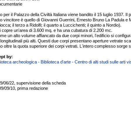
documentarie
 per il Palazzo della Civiltà Italiana viene bandito il 15 luglio 1937. 
to vincitore è quello di Giovanni Guerrini, Ernesto Bruno La Padula e
cca; il terzo a Ridolfi; il quarto a Luccichenti; il quinto a Nordio).
ri copre un'area di 3.600 mq. e ha una cubatura di 2.200 mc.
 un alto volume affiancato da due corpi minori, l'edificio si configu
 longitudinali più alti. Questi due corpi presentano aperture vetrate sc
no oltre la quota superiore dei corpi vetrati. L'intero complesso sorg
pt by:
teca archeologica - Biblioteca d'arte - Centro di alti studi sulle arti 
09/06/22, supervisione della scheda
09/09/10, prima redazione