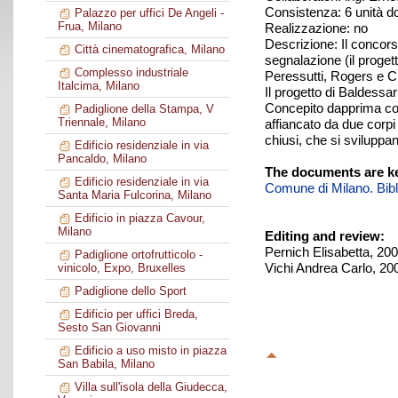
Consistenza: 6 unità 
Palazzo per uffici De Angeli -
Frua, Milano
Realizzazione: no
Descrizione: Il concorso
Città cinematografica, Milano
segnalazione (il proget
Complesso industriale
Peressutti, Rogers e Cio
Italcima, Milano
Il progetto di Baldessa
Concepito dapprima come
Padiglione della Stampa, V
Triennale, Milano
affiancato da due corpi
chiusi, che si sviluppa
Edificio residenziale in via
Pancaldo, Milano
The documents are ke
Edificio residenziale in via
Comune di Milano. Biblio
Santa Maria Fulcorina, Milano
Edificio in piazza Cavour,
Milano
Editing and review:
Pernich Elisabetta, 20
Padiglione ortofrutticolo -
Vichi Andrea Carlo, 20
vinicolo, Expo, Bruxelles
Padiglione dello Sport
Edificio per uffici Breda,
Sesto San Giovanni
Edificio a uso misto in piazza
San Babila, Milano
Villa sull'isola della Giudecca,