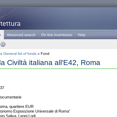
h
Advanced search
On line inventories
Help
»
General list of fonds
» Fond
a Civiltà italiana all'E42, Roma
37
documentarie
oma, quartiere EUR
tonomo Esposizione Universale di Roma"
sto Saliva, Leoni Lodi