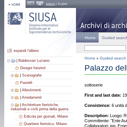
italiano
| English
Home
Guided searc
espandi l'albero
Home
»
Guided search
|
Baldessari Luciano
Palazzo dell
Disegni futuristi
|
Scenografie
Pastelli
sottoserie
|
Allestimenti
First and last date:
19
|
Arredamenti
|
Architetture fieristiche,
Consistence:
6 unità 
industriali e civili prima della guerra
Description:
Luogo: R
Edicola per giornali, Milano
Committente: "Ente Au
Quartiere fieristico, Milano
Collaboratori: ing. Erne