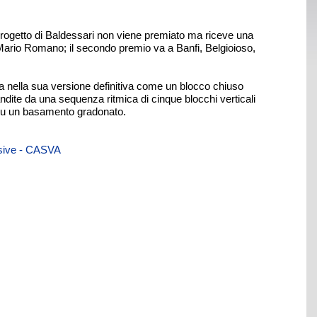
Il progetto di Baldessari non viene premiato ma riceve una
 Mario Romano; il secondo premio va a Banfi, Belgioioso,
ra nella sua versione definitiva come un blocco chiuso
andite da una sequenza ritmica di cinque blocchi verticali
e su un basamento gradonato.
visive - CASVA