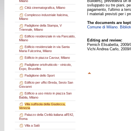
Builders), prevedeva un ed
Milano
sviluppato su tre piani, p
Città cinematografica, Milano
pagamento, l'ultimo a terr
I materiali previsti per i p
Complesso industriale Italcima,
Milano
The documents are kept
Padiglione della Stampa, V
Comune di Milano. Bibliote
Triennale, Milano
Edificio residenziale in via Pancaldo,
Editing and review:
Milano
Pernich Elisabetta, 2009/
Edificio residenziale in via Santa
Vichi Andrea Carlo, 2009/
Maria Fulcorina, Milano
Edificio in piazza Cavour, Milano
Padiglione ortofrutticolo - vinicolo,
Expo, Bruxelles
Padiglione dello Sport
Edificio per uffici Breda, Sesto San
Giovanni
Edificio a uso misto in piazza San
Babila, Milano
Villa sull'isola della Giudecca,
Venezia
Palazzo della Civiltà italiana all'E42,
Roma
Villa a Salò