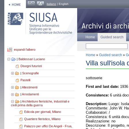
italiano
| English
Home
Guided search
espandi l'albero
Home
»
Guided search
»
Ge
|
Baldessari Luciano
Villa sull'isol
Disegni futuristi
|
Scenografie
sottoserie
Pastelli
First and last date:
1936 
|
Allestimenti
|
Arredamenti
Consistence:
6 unità doc
|
Architetture fieristiche, industriali e
Description:
Luogo: Isola
civili prima della guerra
Committente: John W. Har
Edicola per giornali, Milano
Collaboratori: /
Consistenza: 6 unità doc
Quartiere fieristico, Milano
Realizzazione: no
Descrizione: Il progetto,
Palazzo per uffici De Angeli - Frua,