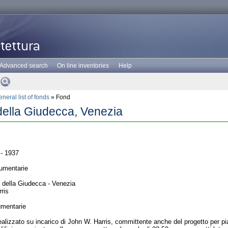
Advanced search
On line inventories
Help
neral list of fonds
» Fond
a della Giudecca, Venezia
- 1937
umentarie
 della Giudecca - Venezia
ris
umentarie
 realizzato su incarico di John W. Harris, committente anche del progetto per