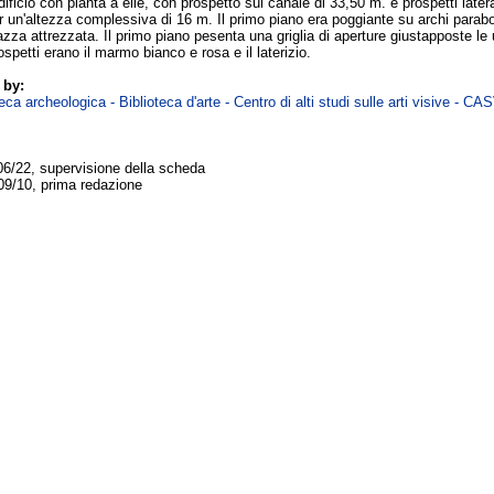
ificio con pianta a elle, con prospetto sul canale di 33,50 m. e prospetti later
er un'altezza complessiva di 16 m. Il primo piano era poggiante su archi parabol
azza attrezzata. Il primo piano pesenta una griglia di aperture giustapposte le u
rospetti erano il marmo bianco e rosa e il laterizio.
 by:
ca archeologica - Biblioteca d'arte - Centro di alti studi sulle arti visive - CA
06/22, supervisione della scheda
09/10, prima redazione