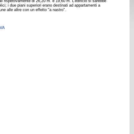
ali rispettivamente di 26,20 m. e 19,60 m. L'edificio si sarebbe
ici; i due piani superiori erano destinati ad appartamenti a
ne alle altre con un effetto "a nastro".
SVA