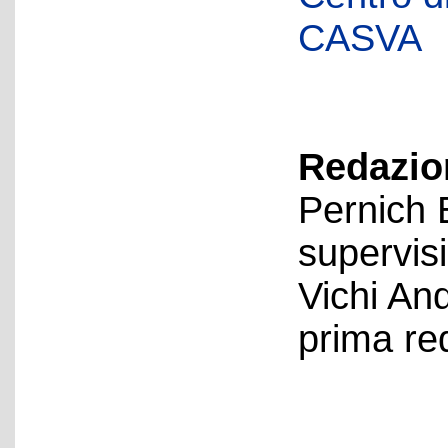
CASVA
Redazion
Pernich 
supervis
Vichi An
prima re