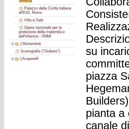
Collabora
Venezia
Palazzo della Civiltà italiana
Consiste
all'E42, Roma
Villa a Salò
Realizza
Opera nazionale per la
protezione della maternità e
Descrizio
dell'infanzia - ONMI
|
Monumenti
su incari
Scenografie ("Giuliano")
|
Acquerelli
committe
piazza Sa
Hegeman
Builders
pianta a 
canale di