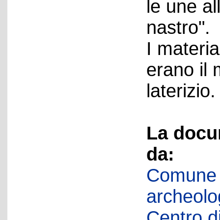
le une al
nastro".
I material
erano il
laterizio.
La docu
da:
Comune d
archeolog
Centro di 