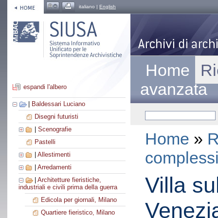
italiano |
English
Home
Ri
avanzata
espandi l'albero
|
Baldessari Luciano
Disegni futuristi
|
Scenografie
Home
»
R
Pastelli
compless
|
Allestimenti
|
Arredamenti
Villa su
|
Architetture fieristiche,
industriali e civili prima della guerra
Edicola per giornali, Milano
Venezi
Quartiere fieristico, Milano