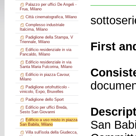
Palazzo per uffici De Angeli -
Frua, Milano
sottoseri
Città cinematografica, Milano
Complesso industriale
Italcima, Milano
Padiglione della Stampa, V
Triennale, Milano
First an
Edificio residenziale in via
Pancaldo, Milano
Edificio residenziale in via
Santa Maria Fulcorina, Milano
Consist
Edificio in piazza Cavour,
Milano
documen
Padiglione ortofrutticolo -
vinicolo, Expo, Bruxelles
Padiglione dello Sport
Edificio per uffici Breda,
Descript
Sesto San Giovanni
Edificio a uso misto in piazza
San Babi
San Babila, Milano
Villa sull'isola della Giudecca,