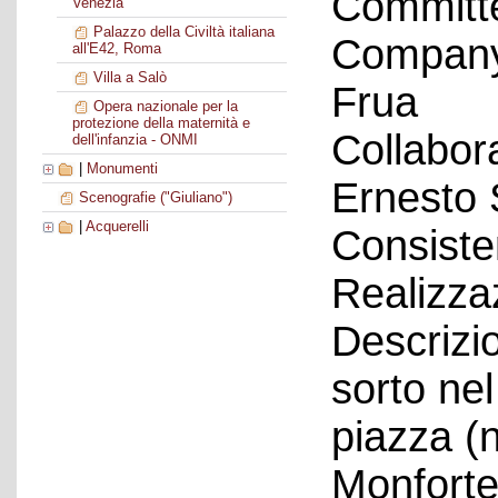
Committ
Venezia
Palazzo della Civiltà italiana
Company 
all'E42, Roma
Villa a Salò
Frua
Opera nazionale per la
protezione della maternità e
Collabor
dell'infanzia - ONMI
|
Monumenti
Ernesto 
Scenografie ("Giuliano")
|
Acquerelli
Consiste
Realizza
Descrizio
sorto nel
piazza (
Monforte