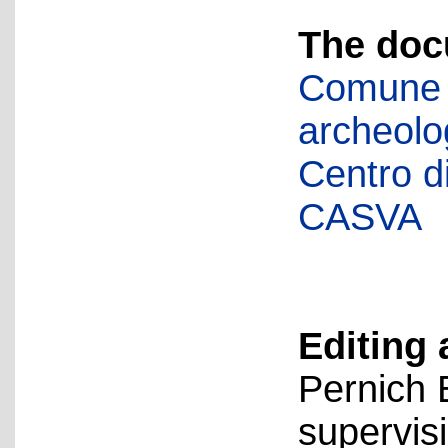
The doc
Comune d
archeolog
Centro di 
CASVA
Editing 
Pernich 
supervis