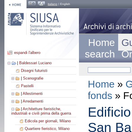
italiano
| English
Home
Gu
search
On
espandi l'albero
|
Baldessari Luciano
Disegni futuristi
|
Scenografie
Home
»
G
Pastelli
fonds
» F
|
Allestimenti
|
Arredamenti
Edifici
|
Architetture fieristiche,
industriali e civili prima della guerra
Edicola per giornali, Milano
San Bab
Quartiere fieristico, Milano