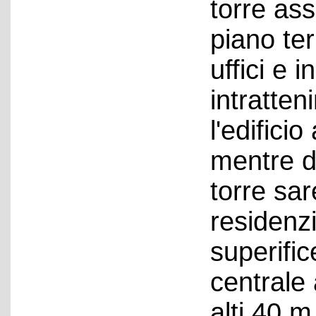
torre assi
piano te
uffici e i
intratten
l'edifici
mentre d
torre sa
residenz
superifi
centrale 
alti 40 