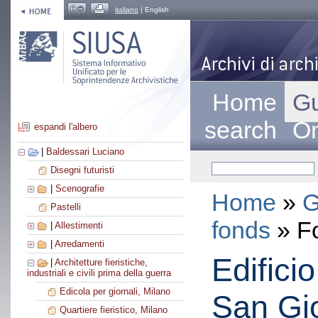
italiano
| English
Home
Gu
search
On
espandi l'albero
|
Baldessari Luciano
Disegni futuristi
|
Scenografie
Home
»
G
Pastelli
fonds
» F
|
Allestimenti
|
Arredamenti
Edifici
|
Architetture fieristiche,
industriali e civili prima della guerra
Edicola per giornali, Milano
San Gi
Quartiere fieristico, Milano