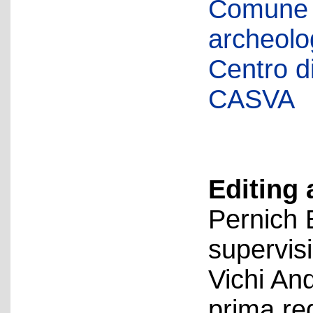
Comune d
archeolog
Centro di 
CASVA
Editing 
Pernich 
supervis
Vichi An
prima re