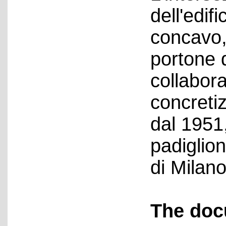
dell'edifi
concavo, 
portone 
collabor
concreti
dal 1951,
padiglion
di Milano
The doc