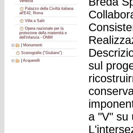
Breda S
Venezia
Palazzo della Civiltà italiana
Collabora
all'E42, Roma
Villa a Salò
Consiste
Opera nazionale per la
protezione della maternità e
Realizza
dell'infanzia - ONMI
|
Monumenti
Descrizi
Scenografie ("Giuliano")
|
Acquerelli
sul prog
ricostrui
conserva
imponent
a "V" su 
L'interse