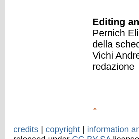
Editing an
Pernich El
della sche
Vichi Andr
redazione
credits
|
copyright
|
information a