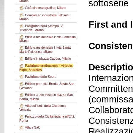
sottoserie
Milano
Città cinematografica, Milano
Complesso industriale Italcima,
Milano
First and 
Padiglione della Stampa, V
Triennale, Milano
Edificio residenziale in via Pancaldo,
Milano
Consisten
Edificio residenziale in via Santa
Maria Fulcorina, Milano
Edificio in piazza Cavour, Milano
Descriptio
Padiglione ortofrutticolo - vinicolo,
Expo, Bruxelles
Internazio
Padiglione dello Sport
Edificio per uffici Breda, Sesto San
Committent
Giovanni
Edificio a uso misto in piazza San
(commissari
Babila, Milano
Villa sull'isola della Giudecca,
Collaborato
Venezia
Palazzo della Civiltà italiana all'E42,
Consistenz
Roma
Villa a Salò
Realizzazi