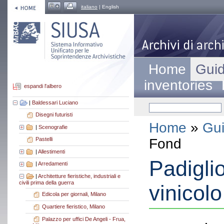
italiano
| English
Home
Guid
inventories
espandi l'albero
|
Baldessari Luciano
Disegni futuristi
Home
»
Gui
|
Scenografie
Fond
Pastelli
|
Allestimenti
Padiglio
|
Arredamenti
|
Architetture fieristiche, industriali e
civili prima della guerra
vinicol
Edicola per giornali, Milano
Quartiere fieristico, Milano
Palazzo per uffici De Angeli - Frua,