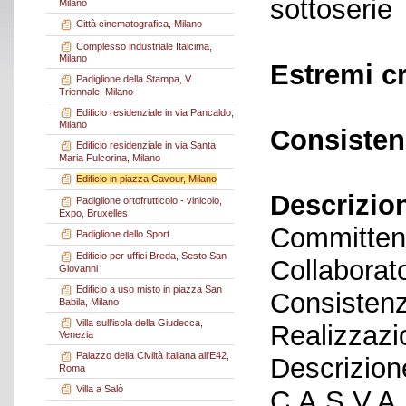
sottoserie
Milano
Città cinematografica, Milano
Complesso industriale Italcima,
Milano
Estremi c
Padiglione della Stampa, V
Triennale, Milano
Edificio residenziale in via Pancaldo,
Milano
Consisten
Edificio residenziale in via Santa
Maria Fulcorina, Milano
Edificio in piazza Cavour, Milano
Descrizio
Padiglione ortofrutticolo - vinicolo,
Expo, Bruxelles
Committent
Padiglione dello Sport
Edificio per uffici Breda, Sesto San
Collaborato
Giovanni
Edificio a uso misto in piazza San
Consistenz
Babila, Milano
Villa sull'isola della Giudecca,
Realizzazi
Venezia
Palazzo della Civiltà italiana all'E42,
Descrizion
Roma
Villa a Salò
C.A.S.V.A. 