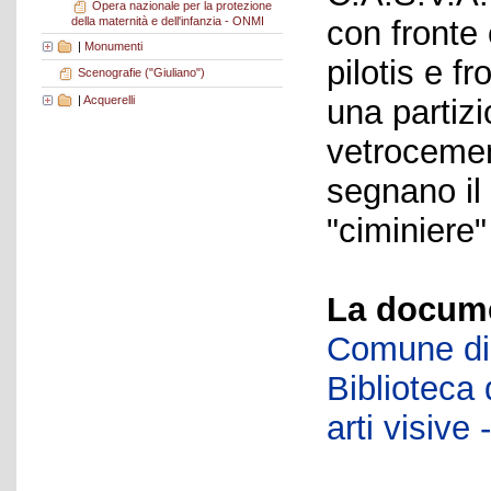
Opera nazionale per la protezione
della maternità e dell'infanzia - ONMI
con fronte
|
Monumenti
pilotis e f
Scenografie ("Giuliano")
|
Acquerelli
una partiz
vetrocemen
segnano il 
"ciminiere
La docume
Comune di 
Biblioteca d
arti visiv