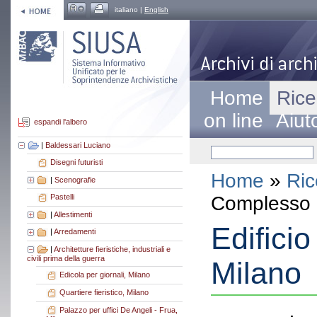
italiano |
English
Home
Rice
on line
Aiut
espandi l'albero
|
Baldessari Luciano
Disegni futuristi
Home
»
Ric
|
Scenografie
Complesso a
Pastelli
|
Allestimenti
Edificio
|
Arredamenti
|
Architetture fieristiche, industriali e
civili prima della guerra
Milano
Edicola per giornali, Milano
Quartiere fieristico, Milano
Palazzo per uffici De Angeli - Frua,