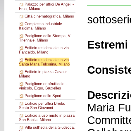
Palazzo per uffici De Angeli -
Frua, Milano
sottoseri
Città cinematografica, Milano
Complesso industriale
Italcima, Milano
Padiglione della Stampa, V
Triennale, Milano
Estremi 
Edificio residenziale in via
Pancaldo, Milano
Edificio residenziale in via
Santa Maria Fulcorina, Milano
Consist
Edificio in piazza Cavour,
Milano
Padiglione ortofrutticolo -
vinicolo, Expo, Bruxelles
Descriz
Padiglione dello Sport
Edificio per uffici Breda,
Maria Fu
Sesto San Giovanni
Edificio a uso misto in piazza
Committe
San Babila, Milano
Villa sull'isola della Giudecca,