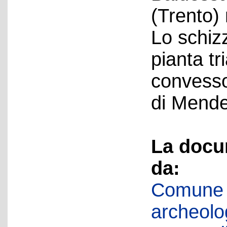
(Trento) 
Lo schiz
pianta t
convesso
di Mende
La docu
da:
Comune d
archeolog