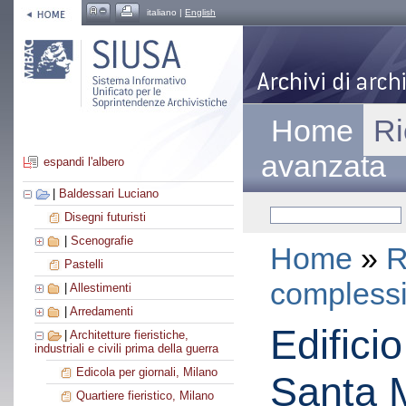
italiano |
English
Home
Ri
avanzata
espandi l'albero
|
Baldessari Luciano
Disegni futuristi
|
Scenografie
Home
»
R
Pastelli
compless
|
Allestimenti
|
Arredamenti
Edificio
|
Architetture fieristiche,
industriali e civili prima della guerra
Edicola per giornali, Milano
Santa M
Quartiere fieristico, Milano