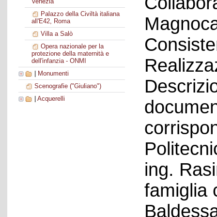
Collabora
Venezia
Palazzo della Civiltà italiana
Magnoca
all'E42, Roma
Villa a Salò
Consiste
Opera nazionale per la
protezione della maternità e
Realizza
dell'infanzia - ONMI
|
Monumenti
Descrizio
Scenografie ("Giuliano")
|
Acquerelli
document
corrispo
Politecni
ing. Ras
famiglia
Baldessa