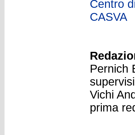
Centro di 
CASVA
Redazion
Pernich 
supervis
Vichi An
prima re