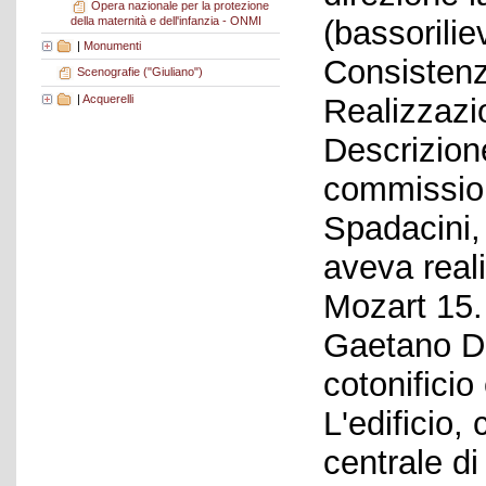
Opera nazionale per la protezione
della maternità e dell'infanzia - ONMI
(bassorilie
|
Monumenti
Consistenz
Scenografie ("Giuliano")
|
Acquerelli
Realizzazi
Descrizione
commission
Spadacini, 
aveva real
Mozart 15. 
Gaetano De
cotonificio
L'edificio,
centrale di