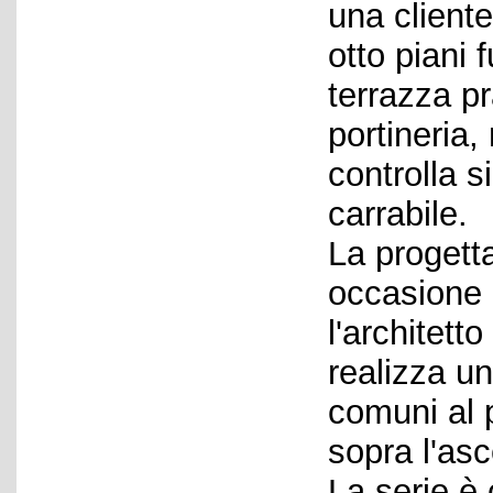
una client
otto piani 
terrazza pr
portineria, 
controlla s
carrabile.
La progett
occasione 
l'architett
realizza un
comuni al 
sopra l'as
La serie è