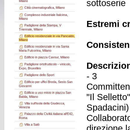
sottoserie
Milano
Città cinematografica, Milano
Complesso industriale Italcima,
Milano
Estremi c
Padiglione della Stampa, V
Triennale, Milano
Edificio residenziale in via Pancaldo,
Milano
Consisten
Edificio residenziale in via Santa
Maria Fulcorina, Milano
Edificio in piazza Cavour, Milano
Descrizio
Padiglione ortofrutticolo - vinicolo,
Expo, Bruxelles
- 3
Padiglione dello Sport
Edificio per uffici Breda, Sesto San
Committent
Giovanni
Edificio a uso misto in piazza San
"Il Sellett
Babila, Milano
Villa sull'isola della Giudecca,
Spadacini)
Venezia
Palazzo della Civiltà italiana all'E42,
Collaborato
Roma
Villa a Salò
direzione l