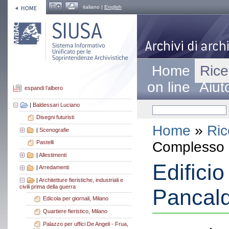
italiano |
English
Home
Rice
on line
Aiut
espandi l'albero
|
Baldessari Luciano
Disegni futuristi
Home
»
Ric
|
Scenografie
Complesso a
Pastelli
|
Allestimenti
Edificio
|
Arredamenti
|
Architetture fieristiche, industriali e
civili prima della guerra
Pancald
Edicola per giornali, Milano
Quartiere fieristico, Milano
Palazzo per uffici De Angeli - Frua,