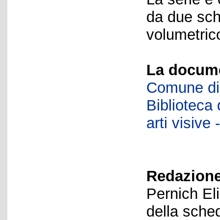
da due sch
volumetrico
La docume
Comune di 
Biblioteca d
arti visiv
Redazione
Pernich El
della sche