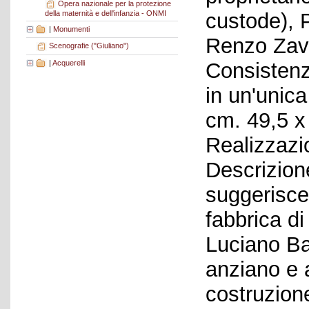
Opera nazionale per la protezione
della maternità e dell'infanzia - ONMI
custode), P
|
Monumenti
Renzo Zava
Scenografie ("Giuliano")
|
Acquerelli
Consistenz
in un'unic
cm. 49,5 x
Realizzazi
Descrizione
suggerisce 
fabbrica di
Luciano Ba
anziano e 
costruzione