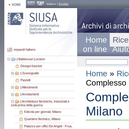
italiano |
English
Home
Rice
on line
Aiut
espandi l'albero
|
Baldessari Luciano
Disegni futuristi
Home
»
Ric
|
Scenografie
Complesso a
Pastelli
|
Allestimenti
Comples
|
Arredamenti
|
Architetture fieristiche, industriali e
civili prima della guerra
Milano
Edicola per giornali, Milano
Quartiere fieristico, Milano
Palazzo per uffici De Angeli - Frua,