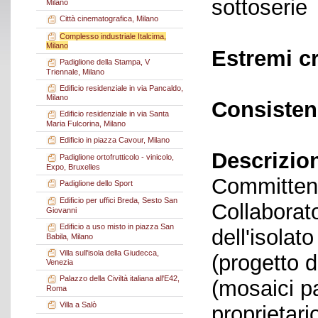
sottoserie
Milano
Città cinematografica, Milano
Complesso industriale Italcima,
Milano
Estremi c
Padiglione della Stampa, V
Triennale, Milano
Edificio residenziale in via Pancaldo,
Milano
Consisten
Edificio residenziale in via Santa
Maria Fulcorina, Milano
Edificio in piazza Cavour, Milano
Descrizio
Padiglione ortofrutticolo - vinicolo,
Expo, Bruxelles
Committent
Padiglione dello Sport
Edificio per uffici Breda, Sesto San
Collaborato
Giovanni
Edificio a uso misto in piazza San
dell'isolat
Babila, Milano
Villa sull'isola della Giudecca,
(progetto d
Venezia
Palazzo della Civiltà italiana all'E42,
(mosaici pa
Roma
Villa a Salò
proprietari