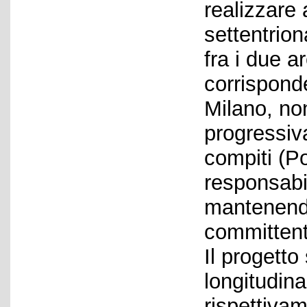
realizzare 
settentrion
fra i due a
corrispond
Milano, non
progressiv
compiti (P
responsabil
mantenendo
committent
Il progetto 
longitudinal
rispettivam