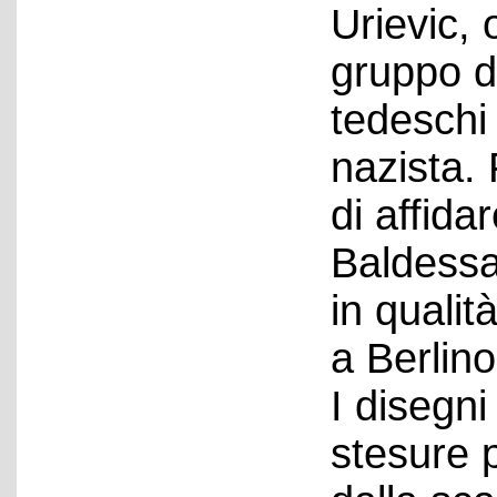
Urievic,
gruppo di
tedeschi
nazista.
di affida
Baldessa
in qualit
a Berlino
I disegn
stesure 