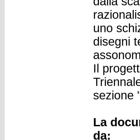
dalla sc
razionali
uno schi
disegni t
assonome
Il proget
Triennale
sezione "
La docu
da: