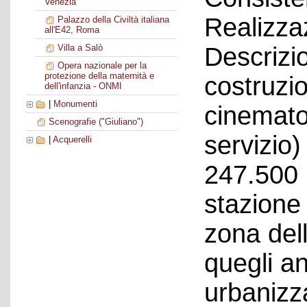
Venezia
Realizza
Palazzo della Civiltà italiana
all'E42, Roma
Descrizio
Villa a Salò
Opera nazionale per la
protezione della maternità e
costruzio
dell'infanzia - ONMI
|
Monumenti
cinematog
Scenografie ("Giuliano")
servizio)
|
Acquerelli
247.500 
stazione 
zona dell
quegli a
urbanizza