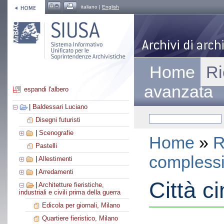
italiano |
English
Home
Ri
avanzata
espandi l'albero
|
Baldessari Luciano
Disegni futuristi
|
Scenografie
Home
»
R
Pastelli
compless
|
Allestimenti
|
Arredamenti
Città c
|
Architetture fieristiche,
industriali e civili prima della guerra
Edicola per giornali, Milano
Quartiere fieristico, Milano