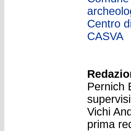
archeolog
Centro di 
CASVA
Redazion
Pernich 
supervis
Vichi An
prima re