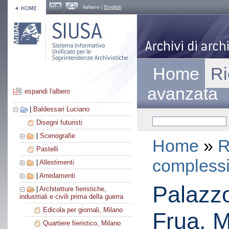
italiano |
English
Home
Ri
avanzata
espandi l'albero
|
Baldessari Luciano
Disegni futuristi
|
Scenografie
Home
»
R
Pastelli
compless
|
Allestimenti
|
Arredamenti
Palazzo
|
Architetture fieristiche,
industriali e civili prima della guerra
Edicola per giornali, Milano
Frua, M
Quartiere fieristico, Milano