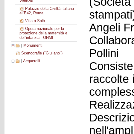
(Società 
Venezia
Palazzo della Civiltà italiana
stampati
all'E42, Roma
Villa a Salò
Angeli F
Opera nazionale per la
protezione della maternità e
Collabora
dell'infanzia - ONMI
|
Monumenti
Pollini
Scenografie ("Giuliano")
|
Acquerelli
Consiste
raccolte 
compless
Realizza
Descrizio
nell'amp