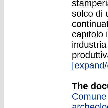
stamperi
solco di
continua
capitolo 
industria
produttiv
[expand/
The doc
Comune d
archeolog