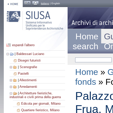
italiano
| English
Home
Gu
search
On
espandi l'albero
|
Baldessari Luciano
Disegni futuristi
|
Scenografie
Home
»
G
Pastelli
fonds
» F
|
Allestimenti
|
Arredamenti
Palazzo
|
Architetture fieristiche,
industriali e civili prima della guerra
Edicola per giornali, Milano
Frua, M
Quartiere fieristico, Milano