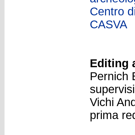
Centro di 
CASVA
Editing 
Pernich 
supervis
Vichi An
prima re