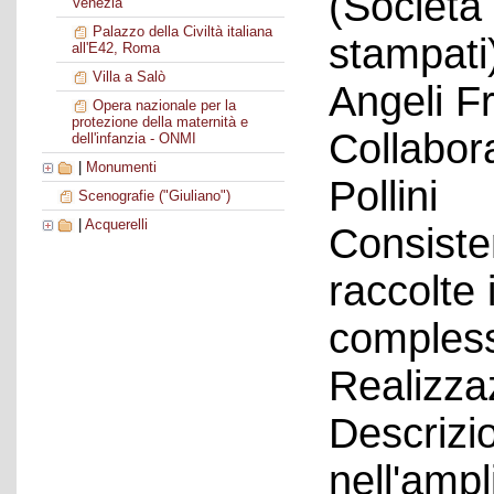
(Società 
Venezia
Palazzo della Civiltà italiana
stampati
all'E42, Roma
Villa a Salò
Angeli F
Opera nazionale per la
protezione della maternità e
Collabora
dell'infanzia - ONMI
|
Monumenti
Pollini
Scenografie ("Giuliano")
|
Acquerelli
Consiste
raccolte 
compless
Realizza
Descrizio
nell'amp