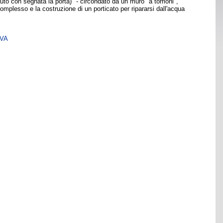
auto con segnata la porta)" - circondato da un muro "a torrioni",
complesso e la costruzione di un porticato per ripararsi dall'acqua
SVA