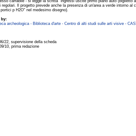
sso carrabile - si legge la scritta "ingressi uscite primo piano auto (biglietto 
i regolari. Il progetto prevede anche la presenza di un'area a verde intorno al 
 o portici p H2O" nel medesimo disegno).
 by:
ca archeologica - Biblioteca d'arte - Centro di alti studi sulle arti visive - CA
06/22, supervisione della scheda
09/10, prima redazione