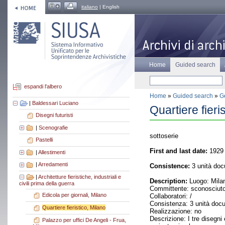
italiano
| English
Home
Guided search
espandi l'albero
Home
»
Guided search
»
Ge
|
Baldessari Luciano
Quartiere fieri
Disegni futuristi
|
Scenografie
sottoserie
Pastelli
First and last date:
1929
|
Allestimenti
|
Arredamenti
Consistence:
3 unità doc
|
Architetture fieristiche, industriali e
Description:
Luogo: Mila
civili prima della guerra
Committente: sconosciut
Edicola per giornali, Milano
Collaboratori: /
Consistenza: 3 unità docu
Quartiere fieristico, Milano
Realizzazione: no
Descrizione: I tre disegni
Palazzo per uffici De Angeli - Frua,