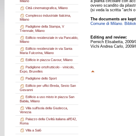
a pianta circolare con acce
Milano
ovvero scandito da pilastr
Città cinematografica, Milano
(si veda la scritta "archi
Complesso industriale Italcima,
The documents are kept
Milano
Comune di Milano. Bibliote
Padiglione della Stampa, V
Triennale, Milano
Editing and review:
Edificio residenziale in via Pancaldo,
Pernich Elisabetta, 2009/
Milano
Vichi Andrea Carlo, 2009/
Edificio residenziale in via Santa
Maria Fulcorina, Milano
Edificio in piazza Cavour, Milano
Padiglione ortofrutticolo - vinicolo,
Expo, Bruxelles
Padiglione dello Sport
Edificio per uffici Breda, Sesto San
Giovanni
Edificio a uso misto in piazza San
Babila, Milano
Villa sull'isola della Giudecca,
Venezia
Palazzo della Civiltà italiana all'E42,
Roma
Villa a Salò