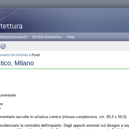
Advanced search
On line inventories
Help
neral list of fonds
» Fond
stico, Milano
umentarie
no
o
mentarie raccolte in un'unica cornice (misura complessiva: cm. 65,5 x 50,5)
 evidenziano la centralità dell'impianto. Dagli appunti annotati sul disegno a