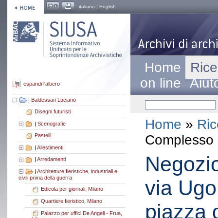
italiano |
English
Home
Rice
on line
Aiut
espandi l'albero
|
Baldessari Luciano
Disegni futuristi
Home
»
Ric
|
Scenografie
Complesso a
Pastelli
|
Allestimenti
Negozio
|
Arredamenti
|
Architetture fieristiche, industriali e
civili prima della guerra
via Ugo
Edicola per giornali, Milano
Quartiere fieristico, Milano
piazza 
Palazzo per uffici De Angeli - Frua,