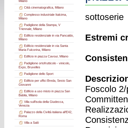
Milano
Città cinematografica, Milano
sottoserie
Complesso industriale Italcima,
Milano
Padiglione della Stampa, V
Triennale, Milano
Estremi c
Edificio residenziale in via Pancaldo,
Milano
Edificio residenziale in via Santa
Maria Fulcorina, Milano
Consisten
Edificio in piazza Cavour, Milano
Padiglione ortofrutticolo - vinicolo,
Expo, Bruxelles
Padiglione dello Sport
Descrizio
Edificio per uffici Breda, Sesto San
Giovanni
Foscolo 2
Edificio a uso misto in piazza San
Babila, Milano
Committent
Villa sull'isola della Giudecca,
Venezia
Realizzazi
Palazzo della Civiltà italiana all'E42,
Roma
Consistenz
Villa a Salò