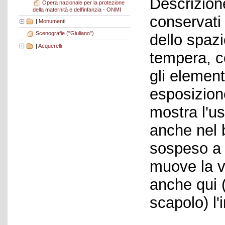
Descrizion
Opera nazionale per la protezione
della maternità e dell'infanzia - ONMI
conservati
|
Monumenti
Scenografie ("Giuliano")
dello spazi
|
Acquerelli
tempera, co
gli elementi
esposizione
mostra l'u
anche nel 
sospeso a 
muove la v
anche qui 
scapolo) l'