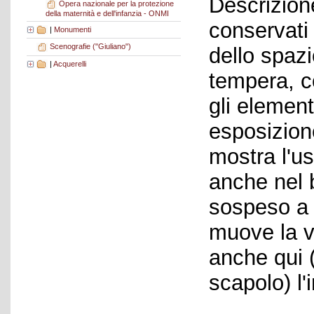
Descrizion
Opera nazionale per la protezione
della maternità e dell'infanzia - ONMI
conservati
|
Monumenti
Scenografie ("Giuliano")
dello spazi
|
Acquerelli
tempera, co
gli elementi
esposizione
mostra l'u
anche nel 
sospeso a 
muove la v
anche qui 
scapolo) l'