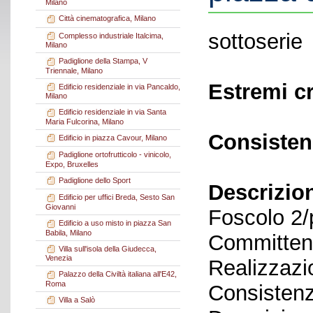
Milano
Città cinematografica, Milano
sottoserie
Complesso industriale Italcima,
Milano
Padiglione della Stampa, V
Triennale, Milano
Estremi c
Edificio residenziale in via Pancaldo,
Milano
Edificio residenziale in via Santa
Maria Fulcorina, Milano
Consisten
Edificio in piazza Cavour, Milano
Padiglione ortofrutticolo - vinicolo,
Expo, Bruxelles
Padiglione dello Sport
Descrizio
Edificio per uffici Breda, Sesto San
Giovanni
Foscolo 2
Edificio a uso misto in piazza San
Babila, Milano
Committent
Villa sull'isola della Giudecca,
Venezia
Realizzazi
Palazzo della Civiltà italiana all'E42,
Roma
Consistenz
Villa a Salò