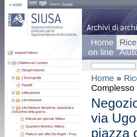
italiano |
English
Home
Rice
on line
Aiut
espandi l'albero
|
Baldessari Luciano
Disegni futuristi
Home
»
Ric
|
Scenografie
Complesso a
Pastelli
|
Allestimenti
Negozio
|
Arredamenti
|
Architetture fieristiche, industriali e
civili prima della guerra
via Ugo
Edicola per giornali, Milano
Quartiere fieristico, Milano
piazza 
Palazzo per uffici De Angeli - Frua,