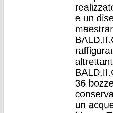
realizzat
e un dis
maestran
BALD.II.
raffigura
altrettan
BALD.II.
36 bozze
conserva
un acquer