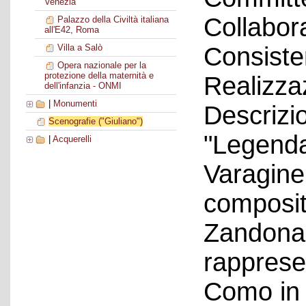
Venezia
Collabora
Palazzo della Civiltà italiana
all'E42, Roma
Consiste
Villa a Salò
Opera nazionale per la
protezione della maternità e
Realizza
dell'infanzia - ONMI
|
Monumenti
Descrizio
Scenografie ("Giuliano")
"Legenda
|
Acquerelli
Varagine,
composit
Zandonai
rappresen
Como in 