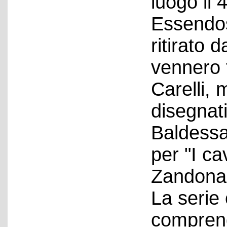
luogo il 
Essendos
ritirato 
vennero 
Carelli,
disegnat
Baldessa
per "I ca
Zandonai
La serie
comprend