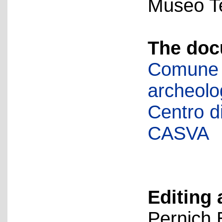
Museo Te
The doc
Comune d
archeolog
Centro di 
CASVA
Editing 
Pernich 