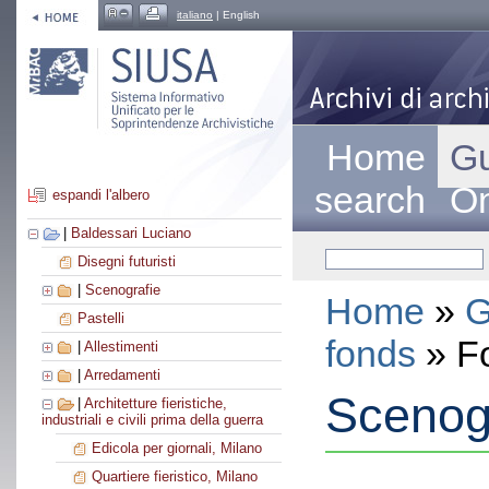
italiano
| English
Home
Gu
search
On
espandi l'albero
|
Baldessari Luciano
Disegni futuristi
|
Scenografie
Home
»
G
Pastelli
fonds
» F
|
Allestimenti
|
Arredamenti
Scenogr
|
Architetture fieristiche,
industriali e civili prima della guerra
Edicola per giornali, Milano
Quartiere fieristico, Milano