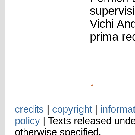
supervis
Vichi An
prima re
credits
|
copyright
|
informa
policy
| Texts released und
otherwise specified.