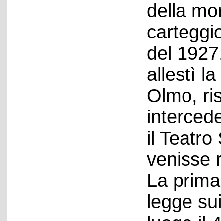
della mor
carteggi
del 1927,
allestì l
Olmo, ri
interced
il Teatro
venisse r
La prima
legge sui