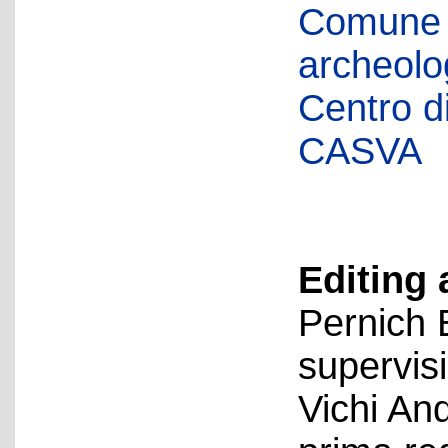
Comune d
archeolog
Centro di 
CASVA
Editing 
Pernich 
supervis
Vichi An