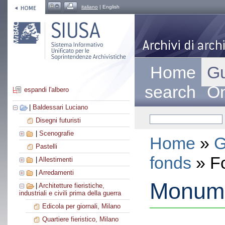
italiano
| English
Home
Gu
search
On
espandi l'albero
|
Baldessari Luciano
Disegni futuristi
|
Scenografie
Home
»
G
Pastelli
fonds
» F
|
Allestimenti
|
Arredamenti
Monume
|
Architetture fieristiche,
industriali e civili prima della guerra
Edicola per giornali, Milano
Quartiere fieristico, Milano