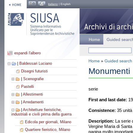
italiano
| English
Home
Guided searc
espandi l'albero
Home
»
Guided search
|
Baldessari Luciano
Monumenti
Disegni futuristi
|
Scenografie
Pastelli
serie
|
Allestimenti
First and last date:
19
|
Arredamenti
|
Architetture fieristiche,
Consistence:
35 unità
industriali e civili prima della guerra
Description:
La serie d
Edicola per giornali, Milano
Vergine Maria di Santa
Quartiere fieristico, Milano
pagina molto important