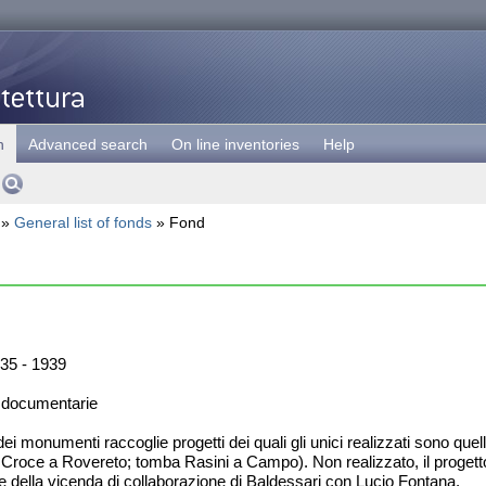
h
Advanced search
On line inventories
Help
»
General list of fonds
» Fond
35 - 1939
 documentarie
ei monumenti raccoglie progetti dei quali gli unici realizzati sono quel
 Croce a Rovereto; tomba Rasini a Campo). Non realizzato, il progett
e della vicenda di collaborazione di Baldessari con Lucio Fontana.