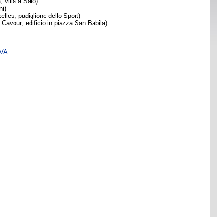
; villa a Salò)
ni)
xelles; padiglione dello Sport)
zza Cavour; edificio in piazza San Babila)
SVA