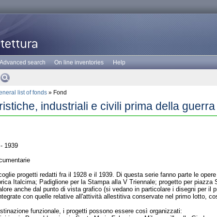
Advanced search
On line inventories
Help
neral list of fonds
» Fond
ristiche, industriali e civili prima della guerra
- 1939
cumentarie
oglie progetti redatti fra il 1928 e il 1939. Di questa serie fanno parte le opere 
rica Italcima; Padiglione per la Stampa alla V Triennale; progetto per piazza San
lore anche dal punto di vista grafico (si vedano in particolare i disegni per il
integrate con quelle relative all'attività allestitiva conservate nel primo lotto
estinazione funzionale, i progetti possono essere così organizzati: