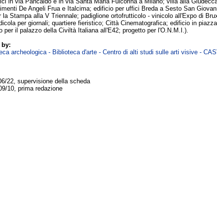
ifici in via Pancaldo e in via Santa Maria Fulcorina a Milano; villa alla Giudecca
bilimenti De Angeli Frua e Italcima; edificio per uffici Breda a Sesto San Giovan
r la Stampa alla V Triennale; padiglione ortofrutticolo - vinicolo all'Expo di Bru
(edicola per giornali; quartiere fieristico; Città Cinematografica; edificio in pia
o per il palazzo della Civiltà Italiana all'E42; progetto per l'O.N.M.I.).
 by:
ca archeologica - Biblioteca d'arte - Centro di alti studi sulle arti visive - CA
06/22, supervisione della scheda
09/10, prima redazione