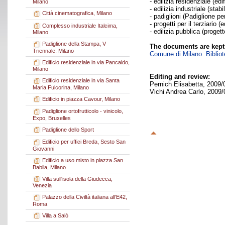
- edilizia residenziale (ed
Milano
- edilizia industriale (sta
Città cinematografica, Milano
- padiglioni (Padiglione pe
- progetti per il terziario 
Complesso industriale Italcima,
- edilizia pubblica (progett
Milano
Padiglione della Stampa, V
The documents are kept
Triennale, Milano
Comune di Milano. Bibliote
Edificio residenziale in via Pancaldo,
Milano
Editing and review:
Edificio residenziale in via Santa
Pernich Elisabetta, 2009/
Maria Fulcorina, Milano
Vichi Andrea Carlo, 2009/
Edificio in piazza Cavour, Milano
Padiglione ortofrutticolo - vinicolo,
Expo, Bruxelles
Padiglione dello Sport
Edificio per uffici Breda, Sesto San
Giovanni
Edificio a uso misto in piazza San
Babila, Milano
Villa sull'isola della Giudecca,
Venezia
Palazzo della Civiltà italiana all'E42,
Roma
Villa a Salò