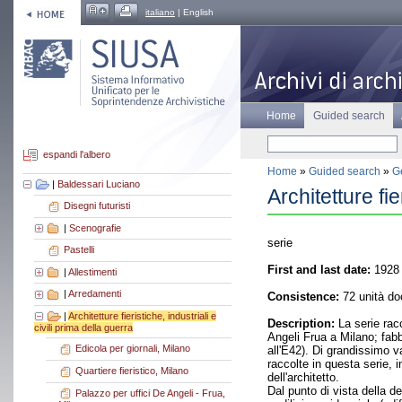
italiano
| English
Home
Guided search
espandi l'albero
Home
»
Guided search
»
Ge
|
Baldessari Luciano
Architetture fie
Disegni futuristi
|
Scenografie
serie
Pastelli
First and last date:
1928 
|
Allestimenti
|
Arredamenti
Consistence:
72 unità do
|
Architetture fieristiche, industriali e
Description:
La serie racc
civili prima della guerra
Angeli Frua a Milano; fabb
Edicola per giornali, Milano
all'E42). Di grandissimo va
raccolte in questa serie, 
Quartiere fieristico, Milano
dell'architetto.
Dal punto di vista della d
Palazzo per uffici De Angeli - Frua,