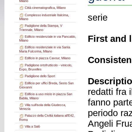
Milano
Città cinematografica, Milano
serie
Complesso industriale Italcima,
Milano
Padiglione della Stampa, V
Triennale, Milano
First and 
Edificio residenziale in via Pancaldo,
Milano
Edificio residenziale in via Santa
Maria Fulcorina, Milano
Consisten
Edificio in piazza Cavour, Milano
Padiglione ortofrutticolo - vinicolo,
Expo, Bruxelles
Padiglione dello Sport
Descriptio
Edificio per uffici Breda, Sesto San
Giovanni
redatti fra
Edificio a uso misto in piazza San
Babila, Milano
fanno parte
Villa sull'isola della Giudecca,
Venezia
periodo raz
Palazzo della Civiltà italiana all'E42,
Roma
Angeli Frua
Villa a Salò