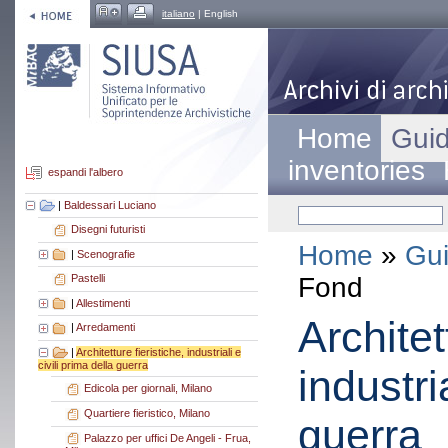
italiano
| English
Home
Guid
inventories
espandi l'albero
|
Baldessari Luciano
Disegni futuristi
Home
»
Gui
|
Scenografie
Fond
Pastelli
|
Allestimenti
Architet
|
Arredamenti
|
Architetture fieristiche, industriali e
civili prima della guerra
industri
Edicola per giornali, Milano
Quartiere fieristico, Milano
guerra
Palazzo per uffici De Angeli - Frua,