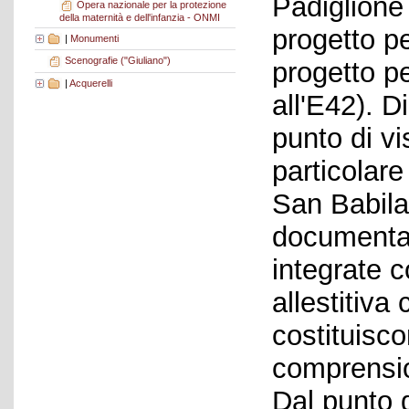
Padiglione
Opera nazionale per la protezione
della maternità e dell'infanzia - ONMI
progetto p
|
Monumenti
Scenografie ("Giuliano")
progetto per
|
Acquerelli
all'E42). 
punto di vi
particolare
San Babila 
documentar
integrate co
allestitiva
costituisc
comprension
Dal punto d