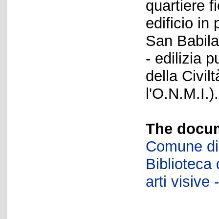
quartiere f
edificio in
San Babila
- edilizia 
della Civil
l'O.N.M.I.).
The docum
Comune di 
Biblioteca d
arti visiv