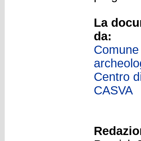
La docu
da:
Comune d
archeolog
Centro di 
CASVA
Redazion