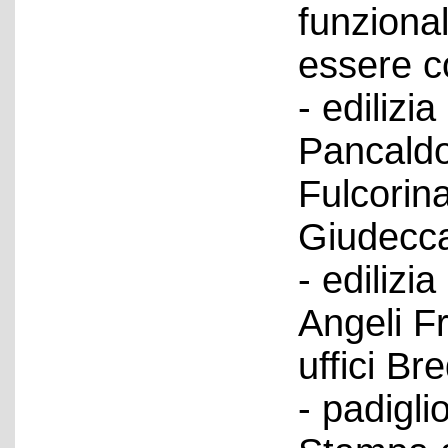
funzional
essere co
- edilizia
Pancaldo
Fulcorina
Giudecca;
- edilizi
Angeli Fr
uffici B
- padigli