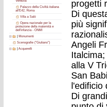
progetti 
Venezia
Palazzo della Civiltà italiana
all'E42, Roma
Di quest
Villa a Salò
più signi
Opera nazionale per la
protezione della maternità e
dell'infanzia - ONMI
razionali
|
Monumenti
Angeli F
Scenografie ("Giuliano")
|
Acquerelli
Italcima
alla V Tr
San Babi
l'edificio
Di grand
punto di 