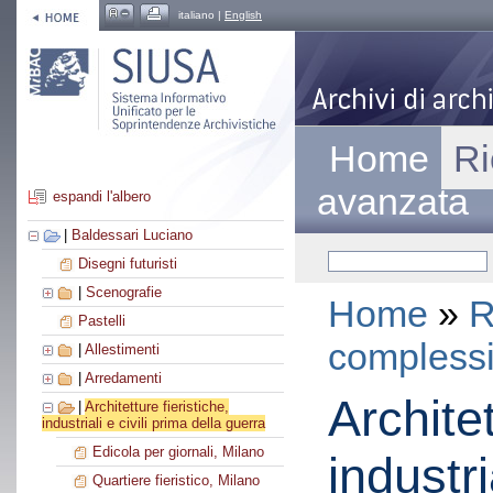
italiano |
English
Home
Ri
avanzata
espandi l'albero
|
Baldessari Luciano
Disegni futuristi
|
Scenografie
Home
»
R
Pastelli
compless
|
Allestimenti
|
Arredamenti
Architet
|
Architetture fieristiche,
industriali e civili prima della guerra
Edicola per giornali, Milano
industri
Quartiere fieristico, Milano