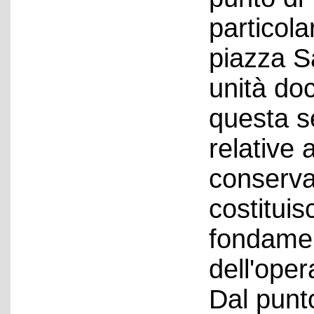
particola
piazza Sa
unità do
questa se
relative a
conservat
costitui
fondamen
dell'oper
Dal punto