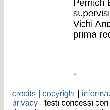
Pernich 
supervis
Vichi An
prima re
credits
|
copyright
|
informaz
privacy
| testi concessi con