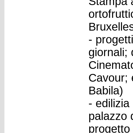
Stampa a
ortofrutti
Bruxelles
- progetti
giornali; 
Cinematog
Cavour; e
Babila)
- edilizi
palazzo d
progetto 