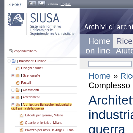
italiano |
English
Home
Rice
on line
Aiut
espandi l'albero
|
Baldessari Luciano
Disegni futuristi
Home
»
Ric
|
Scenografie
Complesso a
Pastelli
|
Allestimenti
Architet
|
Arredamenti
|
Architetture fieristiche, industriali e
civili prima della guerra
industri
Edicola per giornali, Milano
Quartiere fieristico, Milano
guerra
Palazzo per uffici De Angeli - Frua,