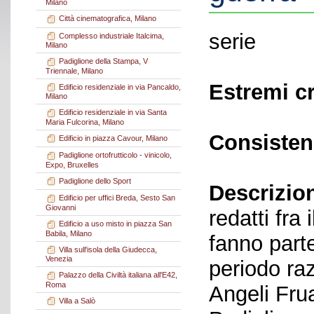
Milano
Città cinematografica, Milano
serie
Complesso industriale Italcima,
Milano
Padiglione della Stampa, V
Triennale, Milano
Estremi c
Edificio residenziale in via Pancaldo,
Milano
Edificio residenziale in via Santa
Maria Fulcorina, Milano
Consisten
Edificio in piazza Cavour, Milano
Padiglione ortofrutticolo - vinicolo,
Expo, Bruxelles
Padiglione dello Sport
Descrizio
Edificio per uffici Breda, Sesto San
Giovanni
redatti fra
Edificio a uso misto in piazza San
Babila, Milano
fanno parte
Villa sull'isola della Giudecca,
Venezia
periodo raz
Palazzo della Civiltà italiana all'E42,
Roma
Angeli Frua
Villa a Salò