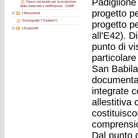
Padiglione
Opera nazionale per la protezione
della maternità e dell'infanzia - ONMI
progetto p
|
Monumenti
Scenografie ("Giuliano")
progetto per
|
Acquerelli
all'E42). 
punto di vi
particolare
San Babila 
documentar
integrate co
allestitiva
costituisc
comprension
Dal punto d