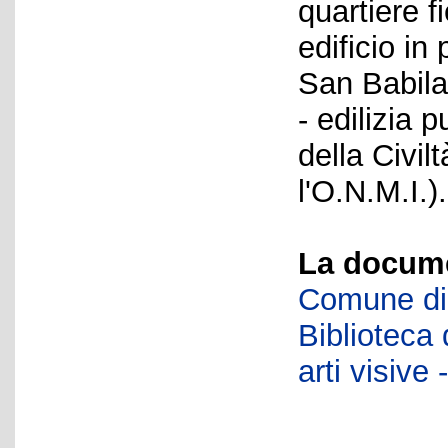
quartiere f
edificio in
San Babila
- edilizia 
della Civil
l'O.N.M.I.).
La docume
Comune di 
Biblioteca d
arti visiv