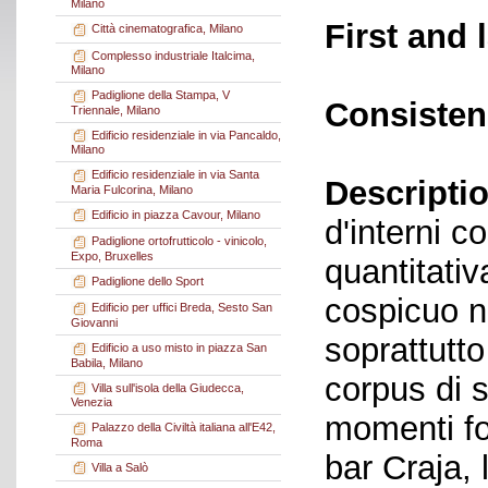
Milano
First and 
Città cinematografica, Milano
Complesso industriale Italcima,
Milano
Padiglione della Stampa, V
Consisten
Triennale, Milano
Edificio residenziale in via Pancaldo,
Milano
Edificio residenziale in via Santa
Descriptio
Maria Fulcorina, Milano
Edificio in piazza Cavour, Milano
d'interni c
Padiglione ortofrutticolo - vinicolo,
Expo, Bruxelles
quantitati
Padiglione dello Sport
cospicuo n
Edificio per uffici Breda, Sesto San
Giovanni
soprattutto
Edificio a uso misto in piazza San
Babila, Milano
corpus di s
Villa sull'isola della Giudecca,
Venezia
momenti fo
Palazzo della Civiltà italiana all'E42,
Roma
bar Craja, l
Villa a Salò