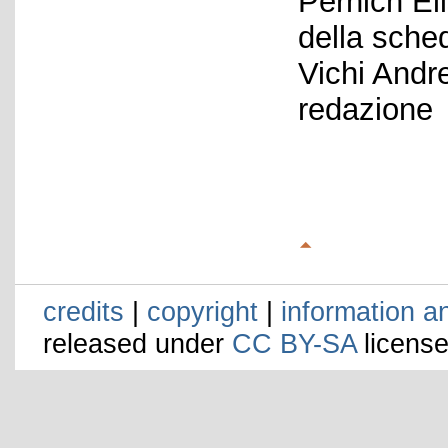
Pernich El
della sche
Vichi Andr
redazione
credits
|
copyright
|
information a
released under
CC BY-SA
license