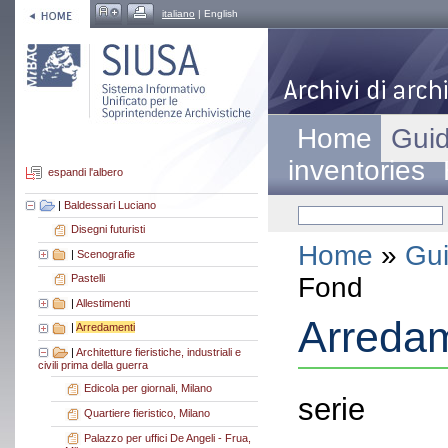
italiano
| English
Home
Guid
inventories
espandi l'albero
|
Baldessari Luciano
Disegni futuristi
Home
»
Gui
|
Scenografie
Fond
Pastelli
|
Allestimenti
Arredam
|
Arredamenti
|
Architetture fieristiche, industriali e
civili prima della guerra
Edicola per giornali, Milano
serie
Quartiere fieristico, Milano
Palazzo per uffici De Angeli - Frua,