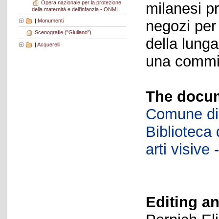
Opera nazionale per la protezione
milanesi p
della maternità e dell'infanzia - ONMI
|
Monumenti
negozi per
Scenografie ("Giuliano")
della lung
|
Acquerelli
una commit
The docum
Comune di 
Biblioteca d
arti visiv
Editing an