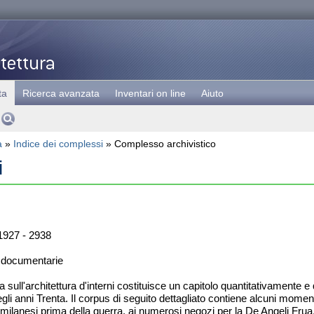
ta
Ricerca avanzata
Inventari on line
Aiuto
a
»
Indice dei complessi
» Complesso archivistico
i
927 - 2938
 documentarie
a sull'architettura d'interni costituisce un capitolo quantitativamente 
gli anni Trenta. Il corpus di seguito dettagliato contiene alcuni moment
ali milanesi prima della guerra, ai numerosi negozi per la De Angeli Fr