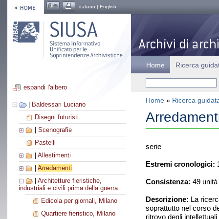
italiano |
English
Home
Ricerca guida
espandi l'albero
Home
»
Ricerca guidat
|
Baldessari Luciano
Arredament
Disegni futuristi
|
Scenografie
Pastelli
serie
|
Allestimenti
Estremi cronologici:
1
|
Arredamenti
|
Architetture fieristiche,
Consistenza:
49 unità
industriali e civili prima della guerra
Descrizione:
La ricerc
Edicola per giornali, Milano
soprattutto nel corso de
Quartiere fieristico, Milano
ritrovo degli intellettu