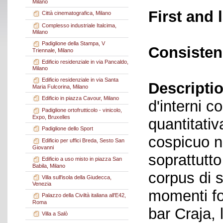
Milano
First and 
Città cinematografica, Milano
Complesso industriale Italcima,
Milano
Padiglione della Stampa, V
Consisten
Triennale, Milano
Edificio residenziale in via Pancaldo,
Milano
Edificio residenziale in via Santa
Descriptio
Maria Fulcorina, Milano
Edificio in piazza Cavour, Milano
d'interni c
Padiglione ortofrutticolo - vinicolo,
Expo, Bruxelles
quantitati
Padiglione dello Sport
cospicuo n
Edificio per uffici Breda, Sesto San
Giovanni
soprattutto
Edificio a uso misto in piazza San
Babila, Milano
corpus di s
Villa sull'isola della Giudecca,
Venezia
momenti fo
Palazzo della Civiltà italiana all'E42,
Roma
bar Craja, l
Villa a Salò