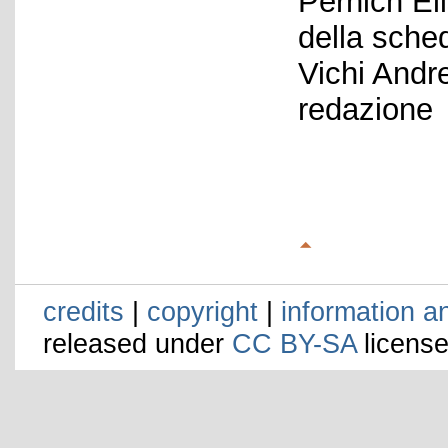
Pernich El
della sche
Vichi Andr
redazione
credits
|
copyright
|
information a
released under
CC BY-SA
license