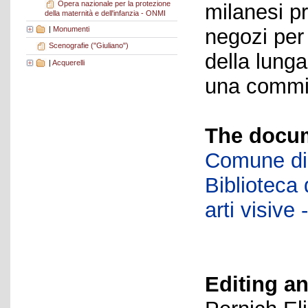
Opera nazionale per la protezione
milanesi p
della maternità e dell'infanzia - ONMI
|
Monumenti
negozi per
Scenografie ("Giuliano")
della lung
|
Acquerelli
una commit
The docum
Comune di 
Biblioteca d
arti visiv
Editing an