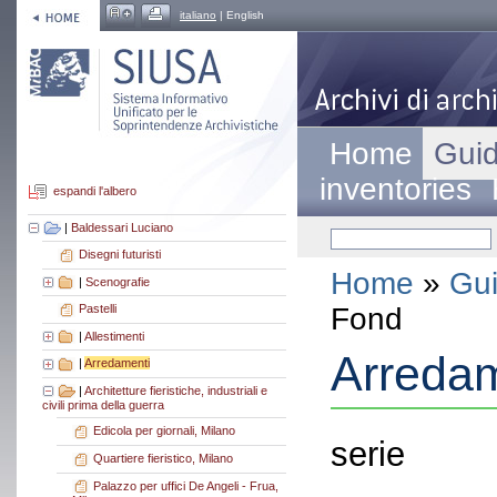
italiano
| English
Home
Guid
inventories
espandi l'albero
|
Baldessari Luciano
Disegni futuristi
Home
»
Gui
|
Scenografie
Fond
Pastelli
|
Allestimenti
Arredam
|
Arredamenti
|
Architetture fieristiche, industriali e
civili prima della guerra
Edicola per giornali, Milano
serie
Quartiere fieristico, Milano
Palazzo per uffici De Angeli - Frua,