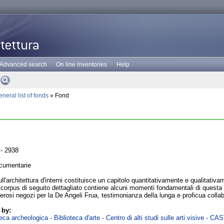
Advanced search
On line inventories
Help
neral list of fonds
» Fond
- 2938
cumentarie
ll'architettura d'interni costituisce un capitolo quantitativamente e qualitativ
 corpus di seguito dettagliato contiene alcuni momenti fondamentali di questa ric
erosi negozi per la De Angeli Frua, testimonianza della lunga e proficua coll
 by:
ca archeologica - Biblioteca d'arte - Centro di alti studi sulle arti visive - CA