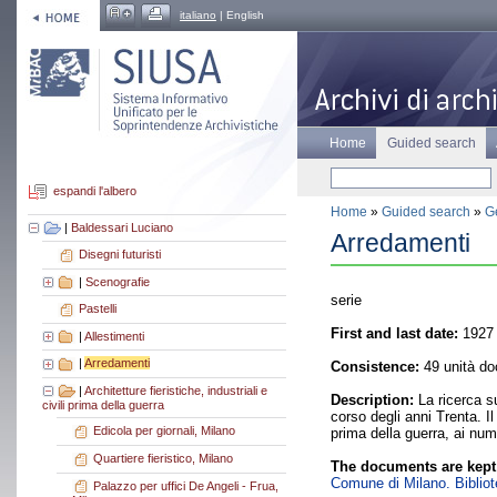
italiano
| English
Home
Guided search
espandi l'albero
Home
»
Guided search
»
Ge
|
Baldessari Luciano
Arredamenti
Disegni futuristi
|
Scenografie
serie
Pastelli
First and last date:
1927 
|
Allestimenti
|
Arredamenti
Consistence:
49 unità do
|
Architetture fieristiche, industriali e
Description:
La ricerca su
civili prima della guerra
corso degli anni Trenta. Il
Edicola per giornali, Milano
prima della guerra, ai num
Quartiere fieristico, Milano
The documents are kept
Comune di Milano. Bibliote
Palazzo per uffici De Angeli - Frua,