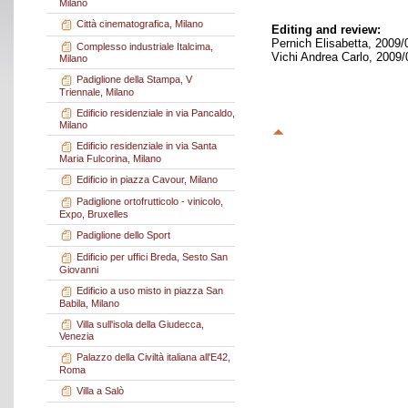
Milano
Città cinematografica, Milano
Editing and review:
Pernich Elisabetta, 2009/
Complesso industriale Italcima,
Vichi Andrea Carlo, 2009/
Milano
Padiglione della Stampa, V
Triennale, Milano
Edificio residenziale in via Pancaldo,
Milano
Edificio residenziale in via Santa
Maria Fulcorina, Milano
Edificio in piazza Cavour, Milano
Padiglione ortofrutticolo - vinicolo,
Expo, Bruxelles
Padiglione dello Sport
Edificio per uffici Breda, Sesto San
Giovanni
Edificio a uso misto in piazza San
Babila, Milano
Villa sull'isola della Giudecca,
Venezia
Palazzo della Civiltà italiana all'E42,
Roma
Villa a Salò