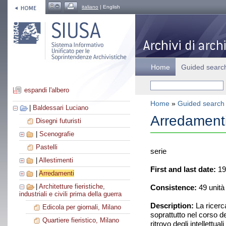
italiano
| English
Home
Guided searc
espandi l'albero
Home
»
Guided search
|
Baldessari Luciano
Arredament
Disegni futuristi
|
Scenografie
Pastelli
serie
|
Allestimenti
First and last date:
19
|
Arredamenti
|
Architetture fieristiche,
Consistence:
49 unità
industriali e civili prima della guerra
Description:
La ricerca
Edicola per giornali, Milano
soprattutto nel corso de
Quartiere fieristico, Milano
ritrovo degli intellettu