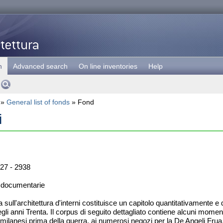
h
Advanced search
On line inventories
Help
»
General list of fonds
» Fond
i
27 - 2938
 documentarie
 sull'architettura d'interni costituisce un capitolo quantitativamente 
gli anni Trenta. Il corpus di seguito dettagliato contiene alcuni moment
ali milanesi prima della guerra, ai numerosi negozi per la De Angeli Fr