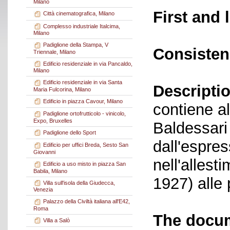
Milano
First and 
Città cinematografica, Milano
Complesso industriale Italcima,
Milano
Padiglione della Stampa, V
Consisten
Triennale, Milano
Edificio residenziale in via Pancaldo,
Milano
Edificio residenziale in via Santa
Descriptio
Maria Fulcorina, Milano
Edificio in piazza Cavour, Milano
contiene al
Padiglione ortofrutticolo - vinicolo,
Expo, Bruxelles
Baldessari
Padiglione dello Sport
dall'espre
Edificio per uffici Breda, Sesto San
Giovanni
nell'allest
Edificio a uso misto in piazza San
Babila, Milano
1927) alle 
Villa sull'isola della Giudecca,
Venezia
Palazzo della Civiltà italiana all'E42,
Roma
The docum
Villa a Salò