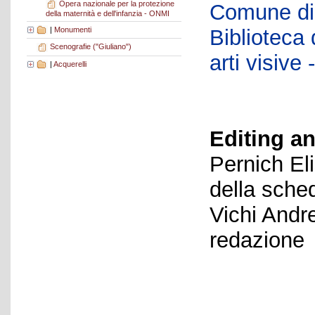
Opera nazionale per la protezione
Comune di 
della maternità e dell'infanzia - ONMI
|
Monumenti
Biblioteca d
Scenografie ("Giuliano")
arti visiv
|
Acquerelli
Editing an
Pernich El
della sche
Vichi Andr
redazione