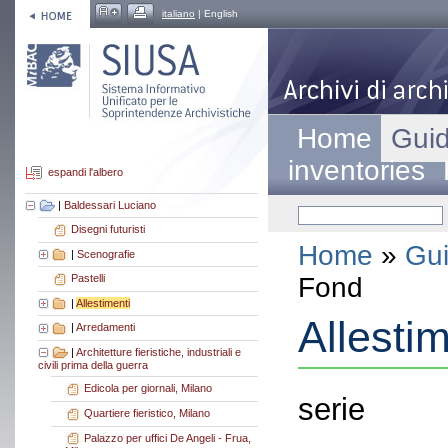
italiano
| English
Home
Guid
inventories
espandi l'albero
|
Baldessari Luciano
Disegni futuristi
Home
»
Gui
|
Scenografie
Fond
Pastelli
|
Allestimenti
Allestim
|
Arredamenti
|
Architetture fieristiche, industriali e
civili prima della guerra
Edicola per giornali, Milano
serie
Quartiere fieristico, Milano
Palazzo per uffici De Angeli - Frua,