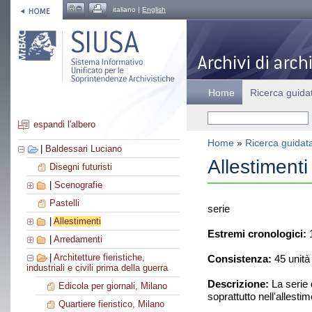
italiano |
English
Home
Ricerca guida
espandi l'albero
Home
»
Ricerca guidat
|
Baldessari Luciano
Allestimenti
Disegni futuristi
|
Scenografie
Pastelli
serie
|
Allestimenti
Estremi cronologici:
1
|
Arredamenti
|
Architetture fieristiche,
Consistenza:
45 unità
industriali e civili prima della guerra
Descrizione:
La serie 
Edicola per giornali, Milano
soprattutto nell'allesti
Quartiere fieristico, Milano