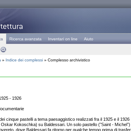
ta
Ricerca avanzata
Inventari on line
Aiuto
a
»
Indice dei complessi
» Complesso archivistico
925 - 1926
documentarie
ei cinque pastelli a tema paesaggistico realizzati fra il 1925 e il 1926 
di Oskar Kokoschka) su Baldessari. Un solo pastello ("Saint - Michel") 
 Rovereto, dove Baldessari fa ritorno per qualche tempo prima di trasfer