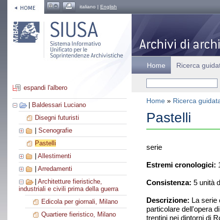
italiano |
English
Home
Ricerca guida
espandi l'albero
Home
»
Ricerca guidat
|
Baldessari Luciano
Pastelli
Disegni futuristi
|
Scenografie
Pastelli
serie
|
Allestimenti
Estremi cronologici:
1
|
Arredamenti
|
Architetture fieristiche,
Consistenza:
5 unità 
industriali e civili prima della guerra
Descrizione:
La serie d
Edicola per giornali, Milano
particolare dell'opera 
Quartiere fieristico, Milano
trentini nei dintorni di