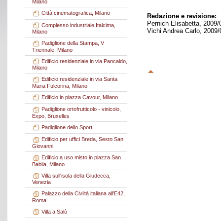
Milano
Città cinematografica, Milano
Redazione e revisione:
Pernich Elisabetta, 2009/
Complesso industriale Italcima,
Vichi Andrea Carlo, 2009/
Milano
Padiglione della Stampa, V
Triennale, Milano
Edificio residenziale in via Pancaldo,
Milano
Edificio residenziale in via Santa
Maria Fulcorina, Milano
Edificio in piazza Cavour, Milano
Padiglione ortofrutticolo - vinicolo,
Expo, Bruxelles
Padiglione dello Sport
Edificio per uffici Breda, Sesto San
Giovanni
Edificio a uso misto in piazza San
Babila, Milano
Villa sull'isola della Giudecca,
Venezia
Palazzo della Civiltà italiana all'E42,
Roma
Villa a Salò