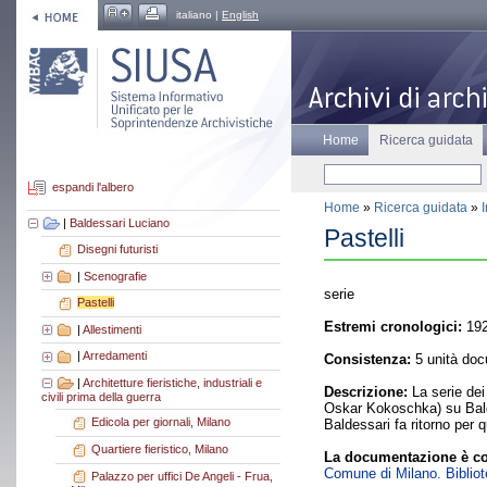
italiano |
English
Home
Ricerca guidata
espandi l'albero
Home
»
Ricerca guidata
»
|
Baldessari Luciano
Pastelli
Disegni futuristi
|
Scenografie
serie
Pastelli
Estremi cronologici:
192
|
Allestimenti
|
Arredamenti
Consistenza:
5 unità doc
|
Architetture fieristiche, industriali e
Descrizione:
La serie dei 
civili prima della guerra
Oskar Kokoschka) su Baldes
Edicola per giornali, Milano
Baldessari fa ritorno per 
Quartiere fieristico, Milano
La documentazione è co
Comune di Milano. Bibliote
Palazzo per uffici De Angeli - Frua,