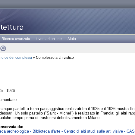
Ricerca avanzata
Inventari on line
Aiuto
Indice dei complessi
» Complesso archivistico
5 - 1926
umentarie
cinque pastelli a tema paesaggistico realizzati fra il 1925 e il 1926 mostra l'inf
sari. Un solo pastello ("Saint - Michel") è realizzato in Francia; gli altri rap
qualche tempo prima di trasferirsi definitivamente a Milano.
nservata da:
ca archeologica - Biblioteca d'arte - Centro di alti studi sulle arti visive - CA