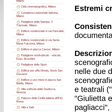
Milano
Estremi c
Città cinematografica, Milano
Complesso industriale Italcima,
Milano
Padiglione della Stampa, V
Consisten
Triennale, Milano
Edificio residenziale in via Pancaldo,
documenta
Milano
Edificio residenziale in via Santa
Maria Fulcorina, Milano
Edificio in piazza Cavour, Milano
Descrizio
Padiglione ortofrutticolo - vinicolo,
Expo, Bruxelles
scenografic
Padiglione dello Sport
nelle due d
Edificio per uffici Breda, Sesto San
Giovanni
scenografi
Edificio a uso misto in piazza San
Babila, Milano
e teatrali 
Villa sull'isola della Giudecca,
Venezia
"Giulietta 
Palazzo della Civiltà italiana all'E42,
Roma
pagliacci", 
Villa a Salò