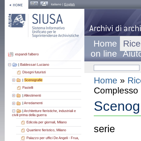
italiano |
English
Home
Rice
on line
Aiut
espandi l'albero
|
Baldessari Luciano
Disegni futuristi
Home
»
Ric
|
Scenografie
Complesso a
Pastelli
|
Allestimenti
Scenogr
|
Arredamenti
|
Architetture fieristiche, industriali e
civili prima della guerra
Edicola per giornali, Milano
serie
Quartiere fieristico, Milano
Palazzo per uffici De Angeli - Frua,