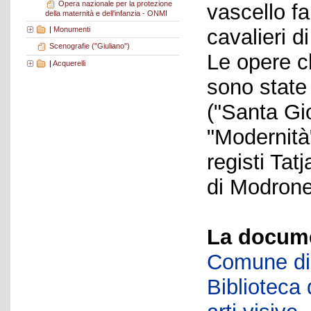
Opera nazionale per la protezione
vascello f
della maternità e dell'infanzia - ONMI
|
Monumenti
cavalieri d
Scenografie ("Giuliano")
Le opere c
|
Acquerelli
sono state 
("Santa Gi
"Modernità"
registi Ta
di Modrone
La docume
Comune di 
Biblioteca d