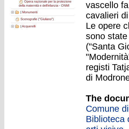
Opera nazionale per la protezione
vascello f
della maternità e dell'infanzia - ONMI
|
Monumenti
cavalieri d
Scenografie ("Giuliano")
Le opere c
|
Acquerelli
sono state 
("Santa Gi
"Modernità"
registi Ta
di Modrone
The docum
Comune di 
Biblioteca d