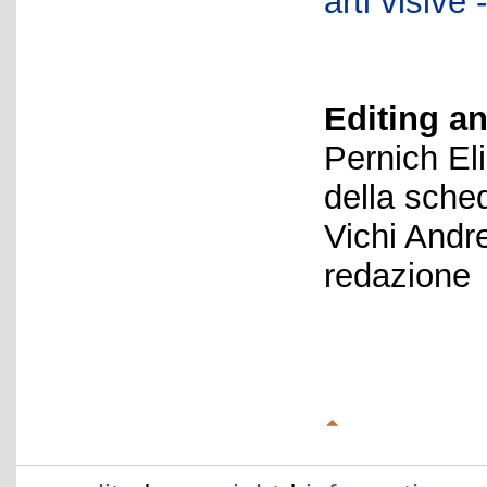
arti visiv
Editing an
Pernich El
della sche
Vichi Andr
redazione