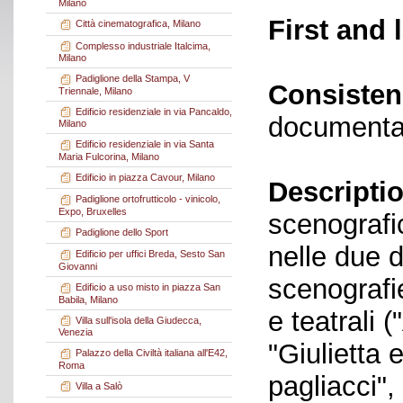
Milano
First and 
Città cinematografica, Milano
Complesso industriale Italcima,
Milano
Padiglione della Stampa, V
Consisten
Triennale, Milano
Edificio residenziale in via Pancaldo,
documenta
Milano
Edificio residenziale in via Santa
Maria Fulcorina, Milano
Edificio in piazza Cavour, Milano
Descriptio
Padiglione ortofrutticolo - vinicolo,
Expo, Bruxelles
scenografic
Padiglione dello Sport
nelle due d
Edificio per uffici Breda, Sesto San
Giovanni
scenografi
Edificio a uso misto in piazza San
Babila, Milano
e teatrali 
Villa sull'isola della Giudecca,
Venezia
"Giulietta 
Palazzo della Civiltà italiana all'E42,
Roma
pagliacci", 
Villa a Salò