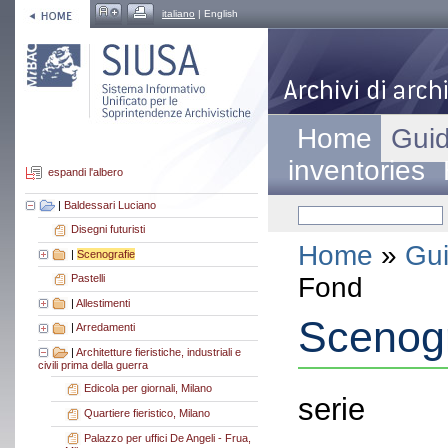
italiano
| English
Home
Guid
inventories
espandi l'albero
|
Baldessari Luciano
Disegni futuristi
Home
»
Gui
|
Scenografie
Fond
Pastelli
|
Allestimenti
Scenogr
|
Arredamenti
|
Architetture fieristiche, industriali e
civili prima della guerra
Edicola per giornali, Milano
serie
Quartiere fieristico, Milano
Palazzo per uffici De Angeli - Frua,