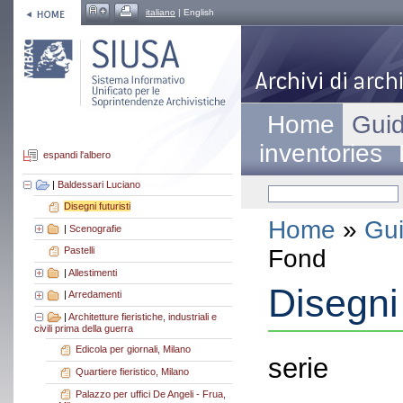
italiano
| English
Home
Guid
inventories
espandi l'albero
|
Baldessari Luciano
Disegni futuristi
Home
»
Gui
|
Scenografie
Fond
Pastelli
|
Allestimenti
Disegni 
|
Arredamenti
|
Architetture fieristiche, industriali e
civili prima della guerra
Edicola per giornali, Milano
serie
Quartiere fieristico, Milano
Palazzo per uffici De Angeli - Frua,