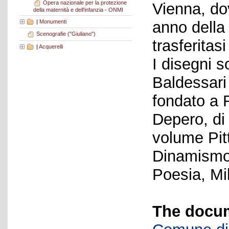
Opera nazionale per la protezione
Vienna, do
della maternità e dell'infanzia - ONMI
|
Monumenti
anno della
Scenografie ("Giuliano")
trasferitasi
|
Acquerelli
I disegni 
Baldessari 
fondato a 
Depero, di
volume Pitt
Dinamismo 
Poesia, Mi
The docum