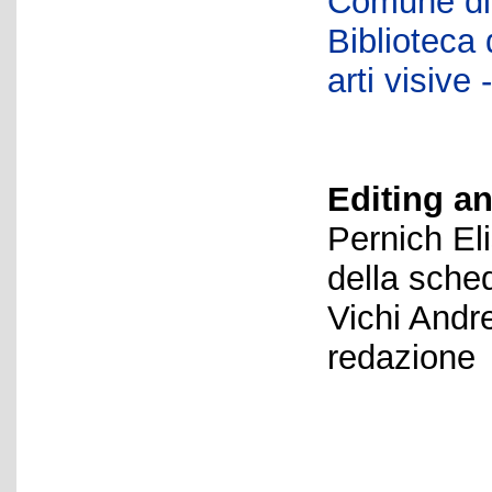
Comune di 
Biblioteca d
arti visiv
Editing an
Pernich El
della sche
Vichi Andr
redazione