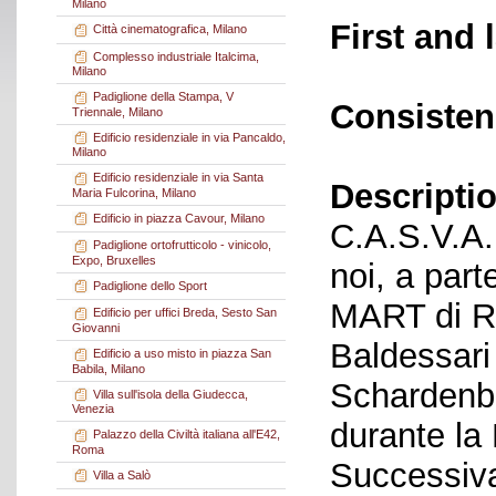
Milano
First and 
Città cinematografica, Milano
Complesso industriale Italcima,
Milano
Padiglione della Stampa, V
Consisten
Triennale, Milano
Edificio residenziale in via Pancaldo,
Milano
Edificio residenziale in via Santa
Descriptio
Maria Fulcorina, Milano
Edificio in piazza Cavour, Milano
C.A.S.V.A. 
Padiglione ortofrutticolo - vinicolo,
Expo, Bruxelles
noi, a part
Padiglione dello Sport
MART di Ro
Edificio per uffici Breda, Sesto San
Giovanni
Baldessari
Edificio a uso misto in piazza San
Babila, Milano
Schardenbe
Villa sull'isola della Giudecca,
Venezia
durante la
Palazzo della Civiltà italiana all'E42,
Roma
Successiva
Villa a Salò