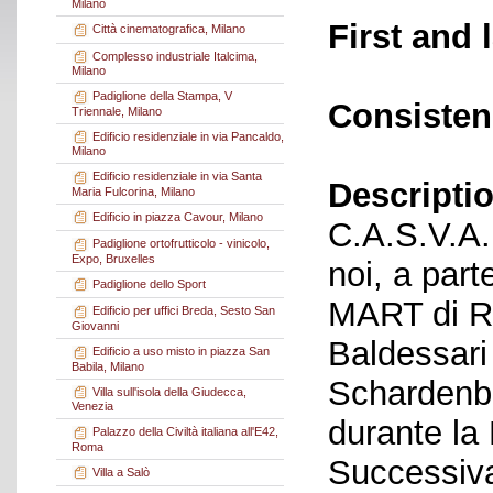
Milano
First and 
Città cinematografica, Milano
Complesso industriale Italcima,
Milano
Padiglione della Stampa, V
Consisten
Triennale, Milano
Edificio residenziale in via Pancaldo,
Milano
Edificio residenziale in via Santa
Descriptio
Maria Fulcorina, Milano
Edificio in piazza Cavour, Milano
C.A.S.V.A. 
Padiglione ortofrutticolo - vinicolo,
Expo, Bruxelles
noi, a part
Padiglione dello Sport
MART di Ro
Edificio per uffici Breda, Sesto San
Giovanni
Baldessari
Edificio a uso misto in piazza San
Babila, Milano
Schardenbe
Villa sull'isola della Giudecca,
Venezia
durante la
Palazzo della Civiltà italiana all'E42,
Roma
Successiva
Villa a Salò