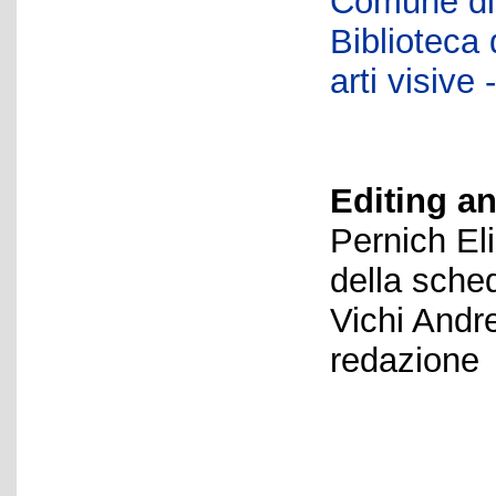
Comune di 
Biblioteca d
arti visiv
Editing an
Pernich El
della sche
Vichi Andr
redazione