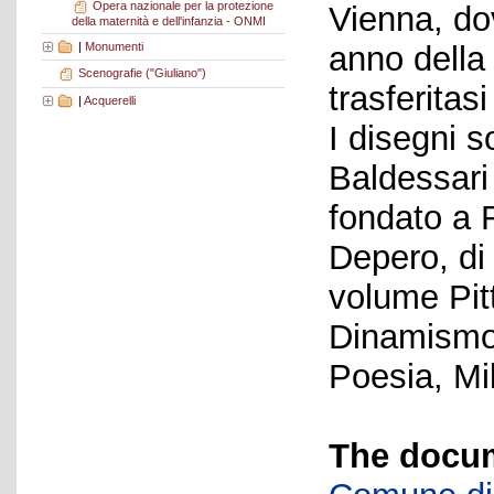
Opera nazionale per la protezione
Vienna, do
della maternità e dell'infanzia - ONMI
|
Monumenti
anno della
Scenografie ("Giuliano")
trasferitasi
|
Acquerelli
I disegni 
Baldessari 
fondato a 
Depero, di
volume Pitt
Dinamismo 
Poesia, Mi
The docum