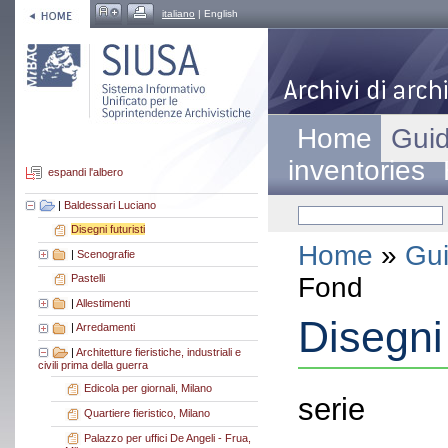
italiano
| English
Home
Guid
inventories
espandi l'albero
|
Baldessari Luciano
Disegni futuristi
Home
»
Gui
|
Scenografie
Fond
Pastelli
|
Allestimenti
Disegni 
|
Arredamenti
|
Architetture fieristiche, industriali e
civili prima della guerra
Edicola per giornali, Milano
serie
Quartiere fieristico, Milano
Palazzo per uffici De Angeli - Frua,