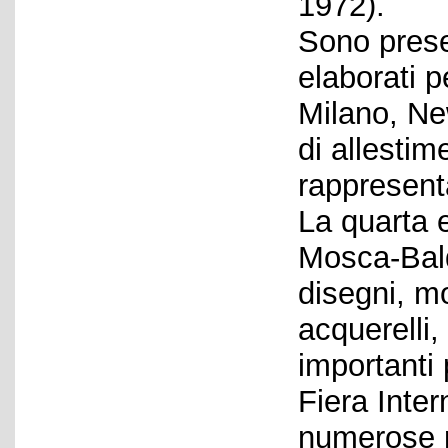
1972).
Sono presen
elaborati 
Milano, Ne
di allestim
rappresenta
La quarta e
Mosca-Bald
disegni, mo
acquerelli, 
importanti 
Fiera Inter
numerose p