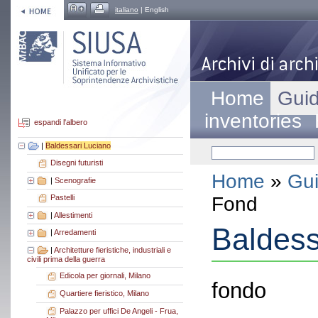
italiano
| English
Home
Guid
inventories
espandi l'albero
|
Baldessari Luciano
Disegni futuristi
Home
»
Gui
|
Scenografie
Fond
Pastelli
|
Allestimenti
Baldess
|
Arredamenti
|
Architetture fieristiche, industriali e
civili prima della guerra
Edicola per giornali, Milano
fondo
Quartiere fieristico, Milano
Palazzo per uffici De Angeli - Frua,