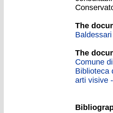
Conservator
The docum
Baldessari
The docum
Comune di 
Biblioteca d
arti visiv
Bibliogra