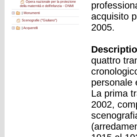
Opera nazionale per la protezione
profession
della maternità e dell'infanzia - ONMI
|
Monumenti
acquisito p
Scenografie ("Giuliano")
2005.
|
Acquerelli
Descriptio
quattro tra
cronologic
personale e
La prima tr
2002, comp
scenografia
(arredament