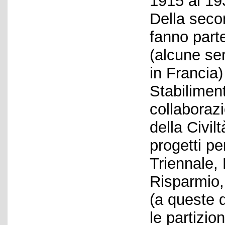
1915 al 19
Della seco
fanno part
(alcune seri
in Francia) 
Stabiliment
collaboraz
della Civil
progetti pe
Triennale,
Risparmio,
(a queste 
le partizio