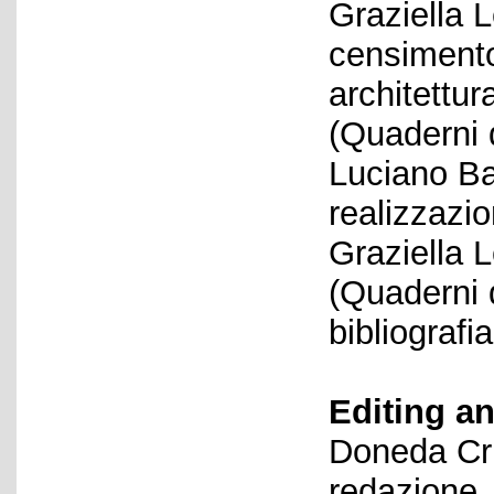
Graziella L
censimento 
architettu
(Quaderni d
Luciano Ba
realizzazio
Graziella 
(Quaderni 
bibliografia
Editing an
Doneda Cri
redazione