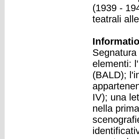
(1939 - 194
teatrali al
Informati
Segnatura 
elementi: l
(BALD); l'i
appartenenz
IV); una le
nella prima
scenografie
identificat