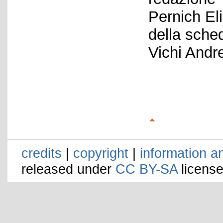
Pernich El
della sche
Vichi Andr
credits
|
copyright
|
information a
released under
CC BY-SA
license