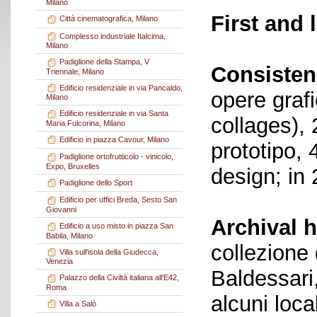
Milano
First and 
Città cinematografica, Milano
Complesso industriale Italcima,
Milano
Padiglione della Stampa, V
Consisten
Triennale, Milano
Edificio residenziale in via Pancaldo,
opere grafi
Milano
Edificio residenziale in via Santa
collages), 
Maria Fulcorina, Milano
Edificio in piazza Cavour, Milano
prototipo, 
Padiglione ortofrutticolo - vinicolo,
Expo, Bruxelles
design; in 
Padiglione dello Sport
Edificio per uffici Breda, Sesto San
Giovanni
Archival h
Edificio a uso misto in piazza San
Babila, Milano
collezione 
Villa sull'isola della Giudecca,
Venezia
Baldessari
Palazzo della Civiltà italiana all'E42,
Roma
alcuni loca
Villa a Salò