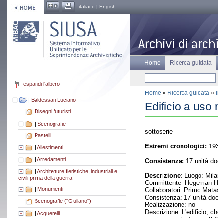
italiano |
English
Home
Ricerca guidata
espandi l'albero
Home
»
Ricerca guidata
»
|
Baldessari Luciano
Edificio a uso
Disegni futuristi
|
Scenografie
sottoserie
Pastelli
Estremi cronologici:
193
|
Allestimenti
|
Arredamenti
Consistenza:
17 unità do
|
Architetture fieristiche, industriali e
Descrizione:
Luogo: Mila
civili prima della guerra
Committente: Hegeman Har
|
Monumenti
Collaboratori: Primo Mata
Consistenza: 17 unità do
Scenografie ("Giuliano")
Realizzazione: no
Descrizione: L'edificio, c
|
Acquerelli