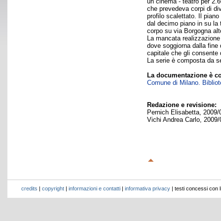
un cinema - teatro per 2.60
che prevedeva corpi di dive
profilo scalettato. Il pian
dal decimo piano in su la 
corpo su via Borgogna alt
La mancata realizzazione d
dove soggiorna dalla fine 
capitale che gli consente d
La serie è composta da se
La documentazione è co
Comune di Milano. Bibliote
Redazione e revisione:
Pernich Elisabetta, 2009/
Vichi Andrea Carlo, 2009/
credits
|
copyright
|
informazioni e contatti
|
informativa privacy
| testi concessi con 