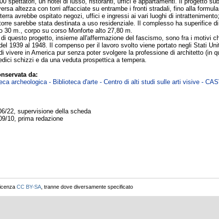
0 spettatori, un hotel di lusso, ristoranti, uffici e appartamenti. Il progetto 
rsa altezza con torri affacciate su entrambe i fronti stradali, fino alla formula
o terra avrebbe ospitato negozi, uffici e ingressi ai vari luoghi di intrattenimento
torre sarebbe stata destinata a uso residenziale. Il complesso ha superifice di 
o 30 m., corpo su corso Monforte alto 27,80 m.
i questo progetto, insieme all'affermazione del fascismo, sono fra i motivi che
del 1939 al 1948. Il compenso per il lavoro svolto viene portato negli Stati Uni
i vivere in America pur senza poter svolgere la professione di architetto (in quan
dici schizzi e da una veduta prospettica a tempera.
nservata da:
ca archeologica - Biblioteca d'arte - Centro di alti studi sulle arti visive - CA
06/22, supervisione della scheda
09/10, prima redazione
licenza
CC BY-SA
, tranne dove diversamente specificato