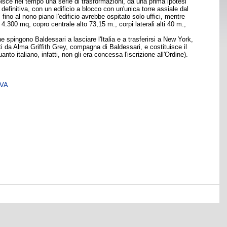
subisce nel tempo una serie di trasformazioni, da una prima ipotesi
 definitiva, con un edificio a blocco con un'unica torre assiale dal
; fino al nono piano l'edificio avrebbe ospitato solo uffici, mentre
4.300 mq, copro centrale alto 73,15 m., corpi laterali alti 40 m.,
 spingono Baldessari a lasciare l'Italia e a trasferirsi a New York,
ti da Alma Griffith Grey, compagna di Baldessari, e costituisce il
to italiano, infatti, non gli era concessa l'iscrizione all'Ordine).
SVA