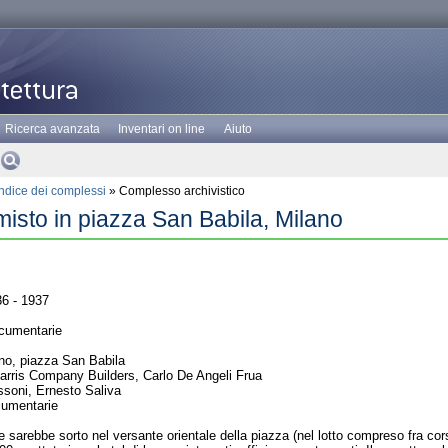
Ricerca avanzata
Inventari on line
Aiuto
Indice dei complessi
» Complesso archivistico
 misto in piazza San Babila, Milano
6 - 1937
cumentarie
no, piazza San Babila
ris Company Builders, Carlo De Angeli Frua
ssoni, Ernesto Saliva
cumentarie
he sarebbe sorto nel versante orientale della piazza (nel lotto compreso fra c