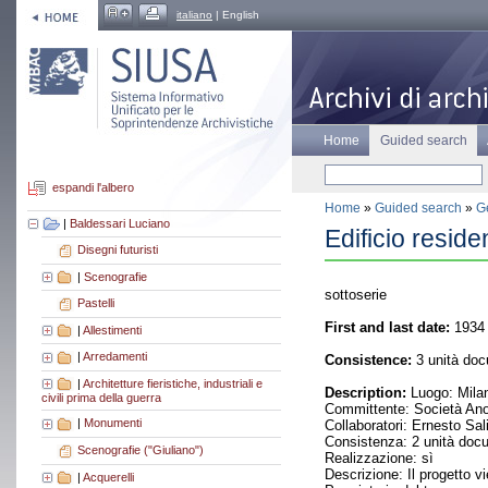
italiano
| English
Home
Guided search
espandi l'albero
Home
»
Guided search
»
Ge
|
Baldessari Luciano
Edificio reside
Disegni futuristi
|
Scenografie
sottoserie
Pastelli
First and last date:
1934 
|
Allestimenti
|
Arredamenti
Consistence:
3 unità doc
|
Architetture fieristiche, industriali e
Description:
Luogo: Milan
civili prima della guerra
Committente: Società Anon
|
Monumenti
Collaboratori: Ernesto Sali
Consistenza: 2 unità doc
Scenografie ("Giuliano")
Realizzazione: sì
Descrizione: Il progetto v
|
Acquerelli