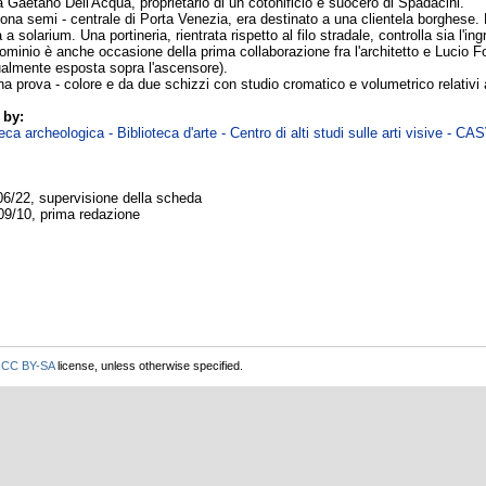
ra Gaetano Dell'Acqua, proprietario di un cotonificio e suocero di Spadacini.
a zona semi - centrale di Porta Venezia, era destinato a una clientela borghese. 
a a solarium. Una portineria, rientrata rispetto al filo stradale, controlla sia l'
minio è anche occasione della prima collaborazione fra l'architetto e Lucio Fon
tualmente esposta sopra l'ascensore).
 prova - colore e da due schizzi con studio cromatico e volumetrico relativi 
 by:
ca archeologica - Biblioteca d'arte - Centro di alti studi sulle arti visive - CA
06/22, supervisione della scheda
09/10, prima redazione
r
CC BY-SA
license, unless otherwise specified.