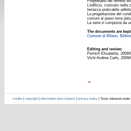
Proprietario del terreno e
L'edificio, costruito nell
terrazza praticabile adibit
La progettazione del condo
comuni al piano terra (at
La serie è composta da una
The documents are kept
Comune di Milano. Bibliote
Editing and review:
Pernich Elisabetta, 2009/
Vichi Andrea Carlo, 2009/
credits
|
copyright
|
information and contacts
|
privacy policy
| Texts released unde