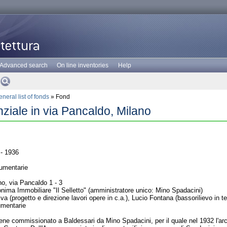
Advanced search
On line inventories
Help
neral list of fonds
» Fond
nziale in via Pancaldo, Milano
- 1936
umentarie
o, via Pancaldo 1 - 3
ima Immobiliare "Il Selletto" (amministratore unico: Mino Spadacini)
va (progetto e direzione lavori opere in c.a.), Lucio Fontana (bassorilievo in te
umentarie
iene commissionato a Baldessari da Mino Spadacini, per il quale nel 1932 l'arc